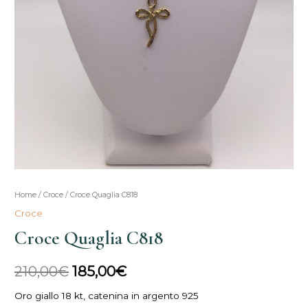
Croce
Home
/
Croce
/ Croce Quaglia C818
Il
Il
Quaglia
Croce
prezzo
prezzo
C818
Croce Quaglia C818
quantità
originale
attuale
210,00
€
185,00
€
era:
è:
Oro giallo 18 kt, catenina in argento 925
210,00€.
185,00€.