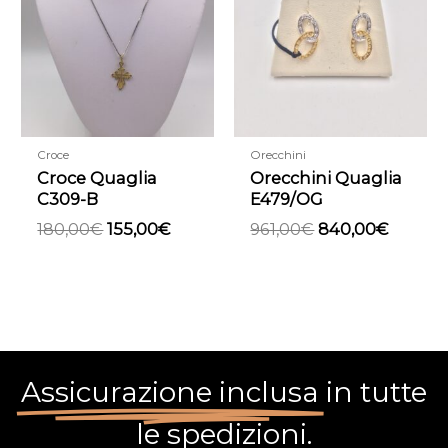
era:
è:
era:
è:
180,00€.
155,00€.
961,00€.
840,00
Croce
Orecchini
Croce Quaglia
Orecchini Quaglia
C309-B
E479/OG
180,00
€
155,00
€
961,00
€
840,00
€
Assicurazione inclusa
in tutte
le spedizioni.