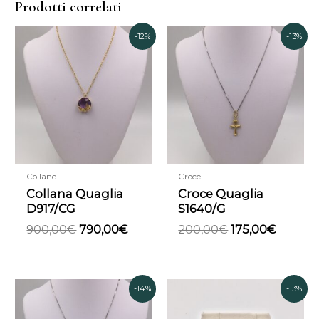
Prodotti correlati
Il
Il
Il
Il
-12%
-13%
prezzo
prezzo
prezzo
prezzo
originale
attuale
originale
attual
era:
è:
era:
è:
900,00€.
790,00€.
200,00€.
175,00€
Collane
Croce
Collana Quaglia
Croce Quaglia
D917/CG
S1640/G
900,00
€
790,00
€
200,00
€
175,00
€
Il
Il
Il
Il
-14%
-13%
prezzo
prezzo
prezzo
prezzo
originale
attuale
originale
attual