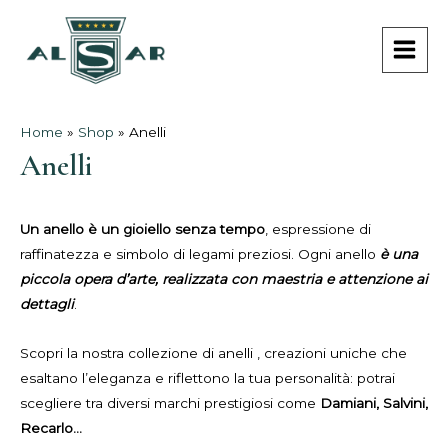
Vai
MAI
al
MEN
contenuto
Home
»
Shop
»
Anelli
Anelli
Un anello è un gioiello senza tempo
, espressione di
raffinatezza e simbolo di legami preziosi. Ogni anello
è una
piccola opera d’arte, realizzata con maestria e attenzione ai
dettagli
.
Scopri la nostra collezione di anelli , creazioni uniche che
esaltano l’eleganza e riflettono la tua personalità: potrai
scegliere tra diversi marchi prestigiosi come
Damiani, Salvini,
Recarlo…