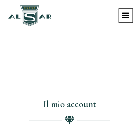
Vai
MAI
al
MEN
contenuto
Il mio account