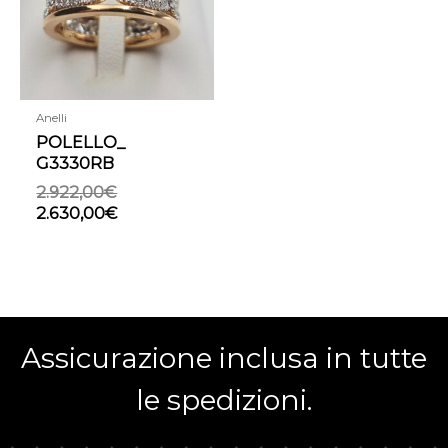
Anelli
POLELLO_
G3330RB
2.922,00
€
2.630,00
€
Assicurazione inclusa
in tutte
le spedizioni.