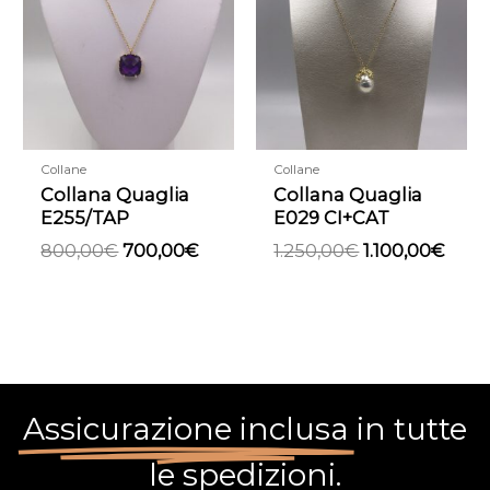
era:
è:
era:
è:
800,00€.
700,00€.
1.250,00€.
1.100
Collane
Collane
Collana Quaglia
Collana Quaglia
E255/TAP
E029 CI+CAT
800,00
€
700,00
€
1.250,00
€
1.100,00
€
Assicurazione inclusa
in tutte
le spedizioni.