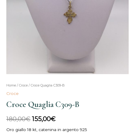
Croce
Home
/
Croce
/ Croce Quaglia C309-B
Il
Il
Quaglia
Croce
prezzo
prezzo
C309-
Croce Quaglia C309-B
B
originale
attuale
quantità
180,00
€
155,00
€
era:
è:
Oro giallo 18 kt, catenina in argento 925
180,00€.
155,00€.