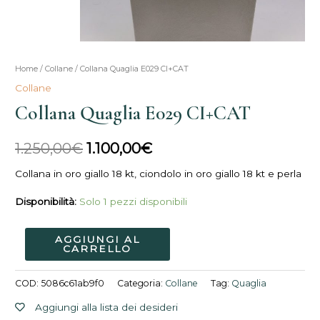
Collana
Home
/
Collane
/ Collana Quaglia E029 CI+CAT
Il
Il
Quaglia
Collane
prezzo
prezzo
E029
Collana Quaglia E029 CI+CAT
CI+CAT
originale
attuale
quantità
1.250,00
€
1.100,00
€
era:
è:
Collana in oro giallo 18 kt, ciondolo in oro giallo 18 kt e perla
1.250,00€.
1.100,00€.
Disponibilità:
Solo 1 pezzi disponibili
AGGIUNGI AL
CARRELLO
COD:
5086c61ab9f0
Categoria:
Collane
Tag:
Quaglia
Aggiungi alla lista dei desideri