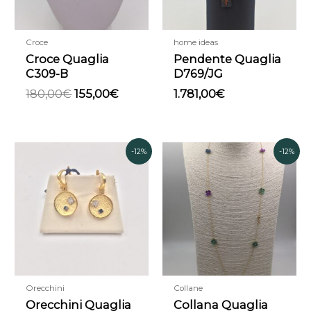
Croce
home ideas
Croce Quaglia
Pendente Quaglia
C309-B
D769/JG
180,00
€
155,00
€
1.781,00
€
Il
Il
Il
Il
-12%
-12%
prezzo
prezzo
prezzo
prezzo
originale
attuale
attuale
originale
era:
è:
è:
era:
1.240,00€.
1.090,00€.
1.800,00€.
2.050,00€.
Orecchini
Collane
Orecchini Quaglia
Collana Quaglia