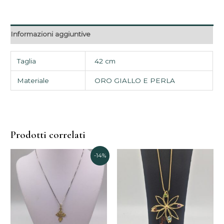
Informazioni aggiuntive
Taglia
42 cm
Materiale
ORO GIALLO E PERLA
Prodotti correlati
Il
Il
-14%
prezzo
prezzo
originale
attuale
era:
è:
180,00€.
155,00€.