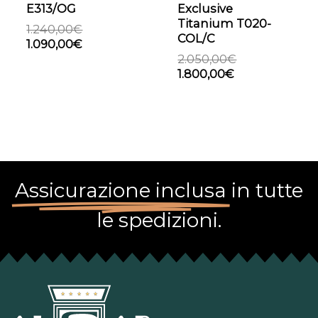
E313/OG
Exclusive
Titanium T020-
1.240,00
€
COL/C
1.090,00
€
2.050,00
€
1.800,00
€
Assicurazione inclusa
in tutte
le spedizioni.