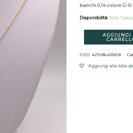
bianchi 0,14 colore G-SI
Disponibilità:
Solo 1 pezz
AGGIUNGI
CARRELL
COD:
427c8b45fd08
Ca
Aggiungi alla lista d