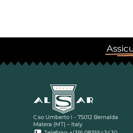
Assicu
C.so Umberto I - 75012 Bernalda
Matera (MT) – Italy
Telefono: +(39) 0835543430