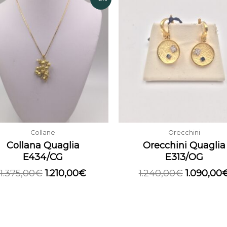
prezzo
prezzo
prezzo
originale
attuale
originale
era:
è:
era:
1.375,00€.
1.210,00€.
1.240,00€
Collane
Orecchini
Collana Quaglia
Orecchini Quaglia
E434/CG
E313/OG
1.375,00
€
1.210,00
€
1.240,00
€
1.090,00