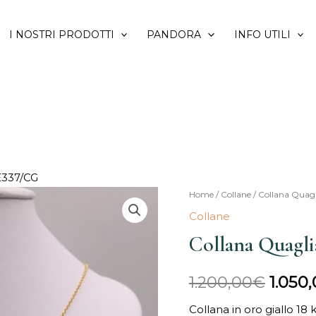
I NOSTRI PRODOTTI
PANDORA
INFO UTILI
E337/CG
Collana
Home
/
Collane
/ Collana Quag
Il
Quaglia
Collane
prezz
E337/CG
Collana Quagl
quantità
origin
1.200,00
€
1.050
era:
Collana in oro giallo 18 
1.200,