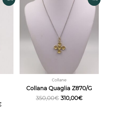
prezzo
prezzo
prezzo
attuale
originale
attuale
è:
era:
è:
.
1.090,00€.
350,00€.
310,00€.
Collane
Collana Quaglia Z870/G
350,00
€
310,00
€
€