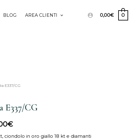
0,00
€
0
BLOG
AREA CLIENTI
lia E337/CG
Il
o
prezzo
ia E337/CG
ale
attuale
,00
€
è:
kt, ciondolo in oro giallo 18 kt e diamanti
00€.
1.050,00€.