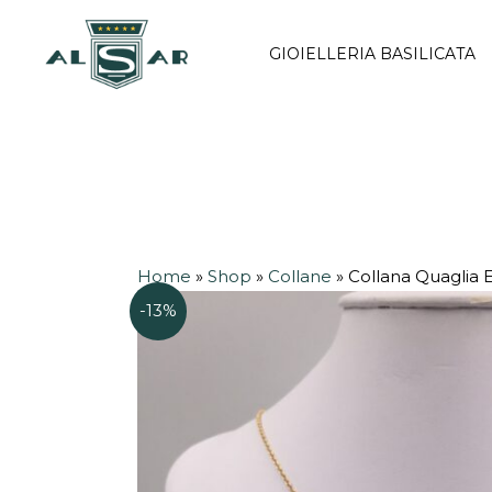
Vai
al
GIOIELLERIA BASILICATA
contenuto
Home
»
Shop
»
Collane
»
Collana Quaglia 
-13%