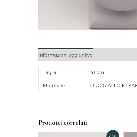
Informazioni aggiuntive
Taglia
41 cm
Materiale
ORO GIALLO E DIA
Prodotti correlati
Il
Il
-13%