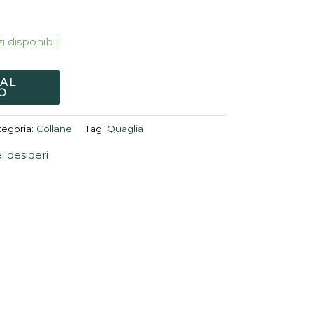
i disponibili
 AL
O
tegoria:
Collane
Tag:
Quaglia
ei desideri