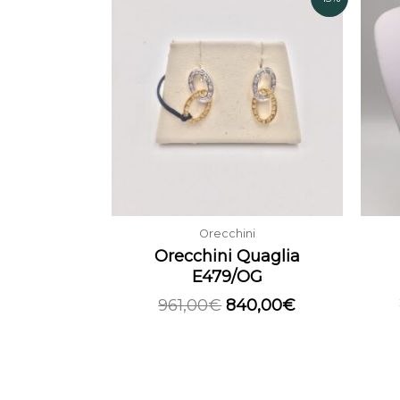
prezzo
prezzo
originale
attuale
era:
è:
961,00€.
840,00€.
Orecchini
Orecchini Quaglia
E479/OG
961,00
€
840,00
€