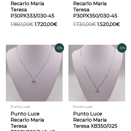
Recarlo Maria
Recarlo Maria
Teresa
Teresa
P30PX333/030-45
P30PX350/030-45
1.960,00
€
1.720,00
€
1.730,00
€
1.520,00
€
Il
Il
Il
Il
-12%
-12%
prezzo
prezzo
prezzo
prez
attuale
originale
originale
attu
è:
era:
era:
è:
2.160,00€.
2.460,00€.
1.320,00€.
1.160
Punto Luce
Punto Luce
Punto Luce
Punto Luce
Recarlo Maria
Recarlo Maria
Teresa
Teresa XB350/025