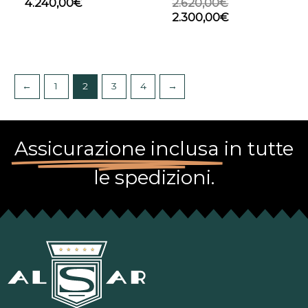
4.240,00
€
2.620,00
€
2.300,00
€
←
1
2
3
4
→
Assicurazione inclusa
in tutte
le spedizioni.