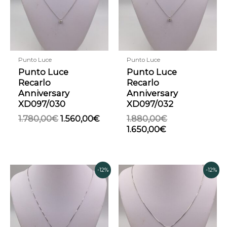
Punto Luce
Punto Luce
Punto Luce
Punto Luce
Recarlo
Recarlo
Anniversary
Anniversary
XD097/030
XD097/032
1.780,00
€
1.560,00
€
1.880,00
€
1.650,00
€
Il
Il
Il
Il
-12%
-12%
prezzo
prezzo
prezzo
prezzo
originale
attuale
originale
attuale
era:
è:
era:
è:
1.528,00€.
1.340,00€.
4.640,00€.
4.080,00€.