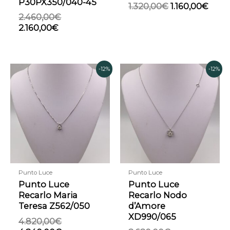
P30PX350/040-45
1.320,00
€
1.160,00
€
2.460,00
€
2.160,00
€
Il
Il
Il
Il
-12%
-12%
prezzo
prezzo
prezzo
prezzo
originale
attuale
originale
attuale
era:
è:
era:
è:
4.820,00€.
4.240,00€.
2.620,00€.
2.300,00€.
Punto Luce
Punto Luce
Punto Luce
Punto Luce
Recarlo Maria
Recarlo Nodo
Teresa Z562/050
d’Amore
XD990/065
4.820,00
€