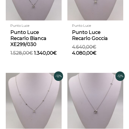
Punto Luce
Punto Luce
Punto Luce
Punto Luce
Recarlo Bianca
Recarlo Goccia
XE299/030
4.640,00
€
1.528,00
€
1.340,00
€
4.080,00
€
Il
Il
Il
Il
-12%
-12%
prezzo
prezzo
prezzo
prez
originale
attuale
originale
attu
era:
è:
era:
è:
1.250,00€.
1.100,00€.
1.410,00€.
1.24