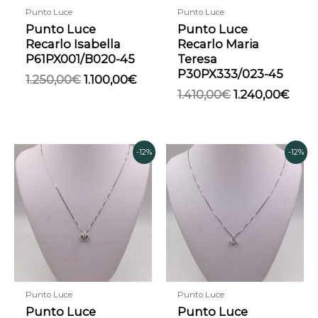
Punto Luce
Punto Luce
Punto Luce
Punto Luce
Recarlo Isabella
Recarlo Maria
P61PX001/B020-45
Teresa
P30PX333/023-45
1.250,00
€
1.100,00
€
1.410,00
€
1.240,00
€
Il
Il
Il
Il
-12%
-12%
prezzo
prezzo
prezzo
pre
originale
attuale
originale
attu
era:
è:
era:
è:
1.960,00€.
1.720,00€.
1.730,00€.
1.52
Punto Luce
Punto Luce
Punto Luce
Punto Luce