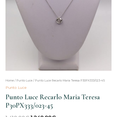
Punto
Home
/
Punto Luce
/ Punto Luce Recarlo Maria Teresa P30PX333/023-45
Il
Il
Luce
Punto Luce
prezzo
prezzo
Recarlo
Punto Luce Recarlo Maria Teresa
Maria
originale
attuale
P30PX333/023-45
Teresa
era:
è:
P30PX333/023-