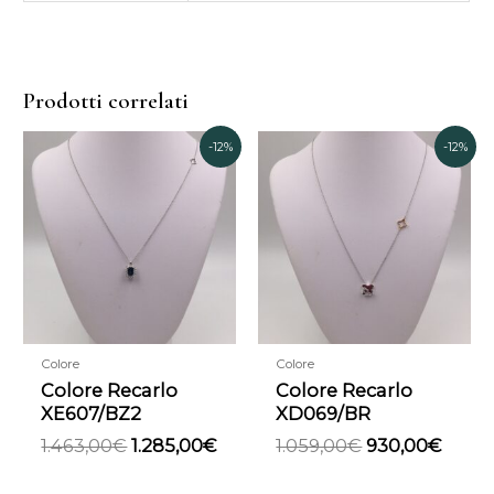
Prodotti correlati
Il
Il
Il
Il
-12%
-12%
prezzo
prezzo
prezzo
prez
originale
attuale
originale
attua
era:
è:
era:
è:
1.463,00€.
1.285,00€.
1.059,00€.
930,0
Colore
Colore
Colore Recarlo
Colore Recarlo
XE607/BZ2
XD069/BR
1.463,00
€
1.285,00
€
1.059,00
€
930,00
€