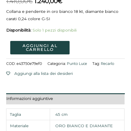
1.410,00
€
1.240,00
€
45
1.410,00€.
1.240,00€.
quantità
Collana e pendente in oro bianco 18 kt, diamante bianco
carati 0,24 colore G-SI
Disponibilità:
Solo 1 pezzi disponibili
AGGIUNGI AL
CARRELLO
COD:
e43750e79ef0
Categoria:
Punto Luce
Tag:
Recarlo
Aggiungi alla lista dei desideri
Informazioni aggiuntive
Taglia
45 cm
Materiale
ORO BIANCO E DIAMANTE