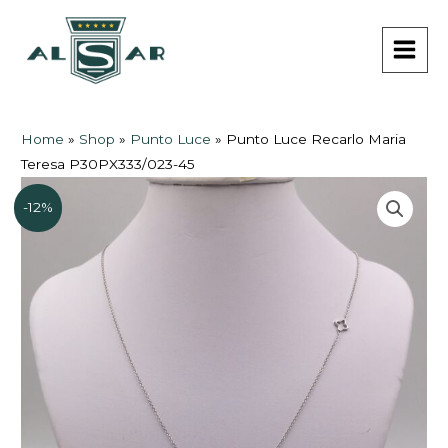
Vai
MAI
al
MEN
contenuto
Home
»
Shop
»
Punto Luce
»
Punto Luce Recarlo Maria
Teresa P30PX333/023-45
-12%