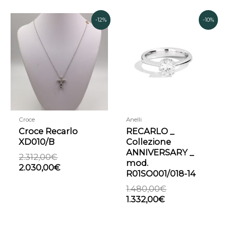
Il
Il
Il
Il
-12%
-10%
prezzo
prezzo
prezzo
prezzo
originale
attuale
attuale
originale
era:
è:
è:
era:
2.312,00€.
2.030,00€.
1.332,00€.
1.480,00€.
Croce
Anelli
Croce Recarlo
RECARLO _
XD010/B
Collezione
ANNIVERSARY _
2.312,00
€
mod.
2.030,00
€
R01SO001/018-14
1.480,00
€
1.332,00
€