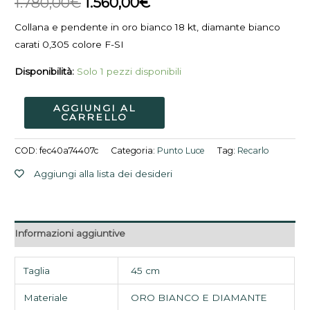
1.780,00
€
1.560,00
€
1.780,00€.
1.560,00€.
Collana e pendente in oro bianco 18 kt, diamante bianco
carati 0,305 colore F-SI
Disponibilità:
Solo 1 pezzi disponibili
AGGIUNGI AL
CARRELLO
COD:
fec40a74407c
Categoria:
Punto Luce
Tag:
Recarlo
Aggiungi alla lista dei desideri
Informazioni aggiuntive
Taglia
45 cm
Materiale
ORO BIANCO E DIAMANTE