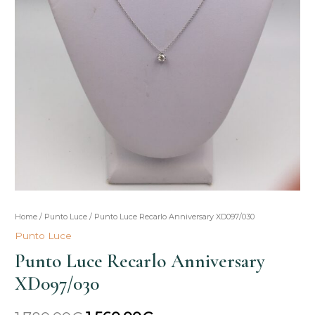
Punto
Home
/
Punto Luce
/ Punto Luce Recarlo Anniversary XD097/030
Il
Il
Luce
Punto Luce
prezzo
prezzo
Recarlo
Punto Luce Recarlo Anniversary
Anniversary
originale
attuale
XD097/030
XD097/030
era:
è:
quantità