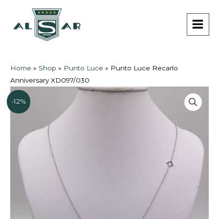
Vai
MAI
al
MEN
contenuto
Home
»
Shop
»
Punto Luce
»
Punto Luce Recarlo
Anniversary XD097/030
-12%