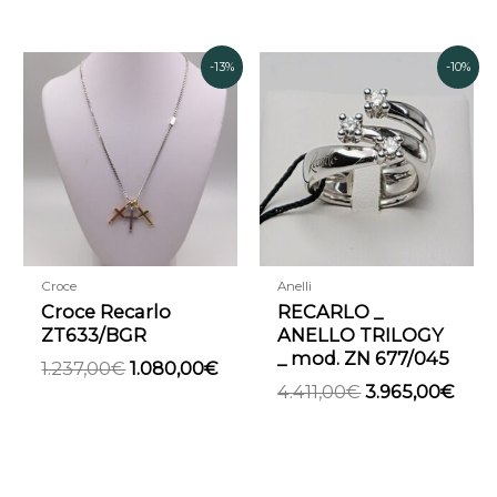
Il
Il
Il
Il
-13%
-10%
prezzo
prezzo
prezzo
pre
originale
attuale
originale
attu
era:
è:
era:
è:
1.237,00€.
1.080,00€.
4.411,00€.
3.96
Croce
Anelli
Croce Recarlo
RECARLO _
ZT633/BGR
ANELLO TRILOGY
_ mod. ZN 677/045
1.237,00
€
1.080,00
€
4.411,00
€
3.965,00
€