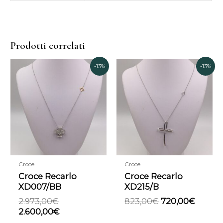
Prodotti correlati
Il
Il
Il
Il
-13%
-13%
prezzo
prezzo
prezzo
prezz
originale
attuale
originale
attual
era:
è:
era:
è:
2.973,00€.
2.600,00€.
823,00€.
720,00
Croce
Croce
Croce Recarlo
Croce Recarlo
XD007/BB
XD215/B
2.973,00
€
823,00
€
720,00
€
2.600,00
€