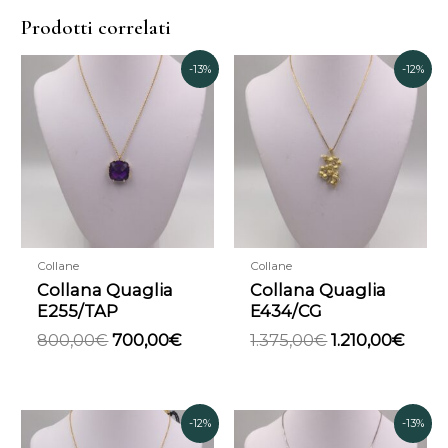
Prodotti correlati
Il
Il
Il
Il
-13%
-12%
prezzo
prezzo
prezzo
prez
originale
attuale
originale
attua
era:
è:
era:
è:
800,00€.
700,00€.
1.375,00€.
1.210
Collane
Collane
Collana Quaglia
Collana Quaglia
E255/TAP
E434/CG
800,00
€
700,00
€
1.375,00
€
1.210,00
€
Il
Il
Il
Il
-12%
-13%
prezzo
prezzo
prezzo
prezzo