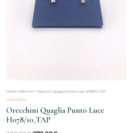
Orecchini
Home
/
Orecchini
/ Orecchini Quaglia Punto Luce H078/10_TAP
Il
Il
Quaglia
Orecchini
prezzo
prezzo
Punto
Orecchini Quaglia Punto Luce
Luce
originale
attuale
H078/10_TAP
H078/10_TAP
era:
è:
quantità