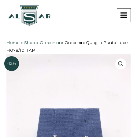
Vai
MAI
al
MEN
contenuto
Home
»
Shop
»
Orecchini
»
Orecchini Quaglia Punto Luce
H078/10_TAP
-12%