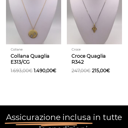
originale
attuale
originale
attuale
era:
è:
era:
è:
1.693,00€.
1.490,00€.
247,00€.
215,00€
Collane
Croce
Collana Quaglia
Croce Quaglia
E313/CG
R342
1.693,00
€
1.490,00
€
247,00
€
215,00
€
Assicurazione inclusa
in tutte