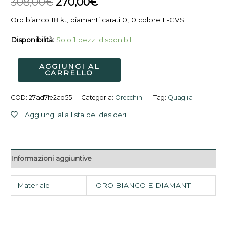
308,00
€
270,00
€
308,00€.
270,00€.
Oro bianco 18 kt, diamanti carati 0,10 colore F-GVS
Disponibilità:
Solo 1 pezzi disponibili
AGGIUNGI AL
CARRELLO
COD:
27ad7fe2ad55
Categoria:
Orecchini
Tag:
Quaglia
Aggiungi alla lista dei desideri
Informazioni aggiuntive
Materiale
ORO BIANCO E DIAMANTI