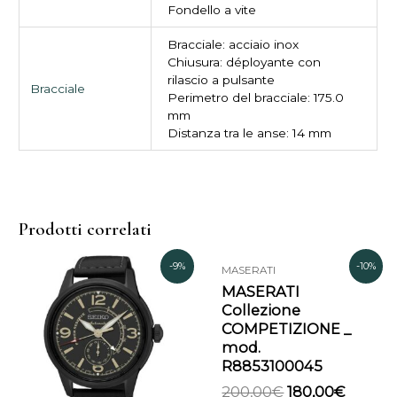
Fondello a vite
Bracciale: acciaio inox
Chiusura: déployante con
rilascio a pulsante
Bracciale
Perimetro del bracciale: 175.0
mm
Distanza tra le anse: 14 mm
Prodotti correlati
Il
Il
Il
Il
-9%
-10%
MASERATI
prezzo
prezzo
prezzo
prezzo
MASERATI
originale
attuale
originale
attual
Collezione
era:
è:
era:
è:
COMPETIZIONE _
480,00€.
435,00€.
200,00€.
180,00
mod.
R8853100045
200,00
€
180,00
€