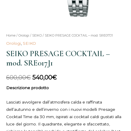
SEIKO
Home
/
Orologi
/
SEIKO
/ SEIKO PRESAGE COCKTAIL – mod. SRE017J1
Il
Il
PRESAGE
Orologi
,
SEIKO
prezzo
prezzo
COCKTAIL
SEIKO PRESAGE COCKTAIL –
-
originale
attuale
mod. SRE017J1
mod.
era:
è:
SRE017J1
600,00
€
540,00
€
quantità
600,00€.
540,00€.
Descrizione prodotto
Lasciati avvolgere dall’atmosfera calda e raffinata
dell’autunno e dell’inverno con i nuovi modelli Presage
Cocktail Time da 30 mm, ispirati ai cocktail caldi gustati alla
luce del giorno. Il quadrante, elegante e sfaccettato,