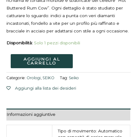
richiama le tonalità morbide e stratificate del celebre “Hot
Buttered Rum Cow”. Ogni dettaglio è stato studiato per
catturare lo sguardo: indici a punta con veri diamanti
incastonati, fondello a vite per un profilo più raffinato e
bracciale in acciaio per adattarsi con stile a ogni occasione.
Disponibilità:
Solo 1 pezzi disponibili
AGGIUNGI AL
CARRELLO
Categorie:
Orologi
,
SEIKO
Tag:
Seiko
Aggiungi alla lista dei desideri
Informazioni aggiuntive
Tipo di movimento: Automatico
con capacità di carica manuale