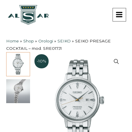
Vai
MAI
al
MEN
contenuto
Home
»
Shop
»
Orologi
»
SEIKO
»
SEIKO PRESAGE
COCKTAIL – mod. SRE017J1
-10%