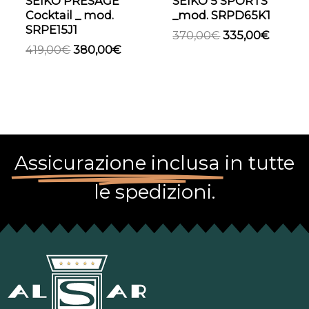
SEIKO PRESAGE
SEIKO 5 SPORTS
Cocktail _ mod.
_mod. SRPD65K1
SRPE15J1
370,00
€
335,00
€
419,00
€
380,00
€
Assicurazione inclusa
in tutte
le spedizioni.