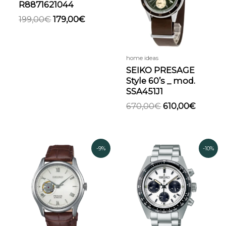
R8871621044
199,00
€
179,00
€
home ideas
SEIKO PRESAGE
Style 60’s _ mod.
SSA451J1
670,00
€
610,00
€
Il
Il
Il
Il
-9%
-10%
prezzo
prezzo
prezzo
prezzo
originale
attuale
originale
attual
era:
è:
era:
è:
639,00€.
580,00€.
680,00€.
615,00€