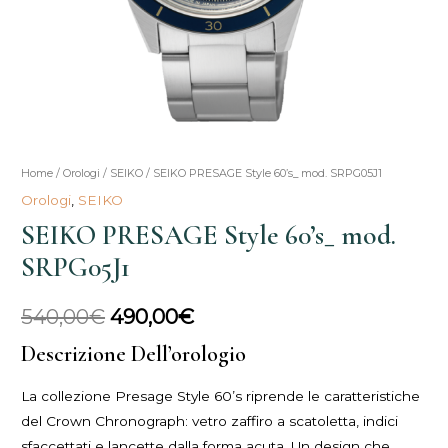
SEIKO
Home
/
Orologi
/
SEIKO
/ SEIKO PRESAGE Style 60’s_ mod. SRPG05J1
Il
Il
PRESAGE
Orologi
,
SEIKO
prezzo
prezzo
Style
SEIKO PRESAGE Style 60’s_ mod.
60's_
originale
attuale
SRPG05J1
mod.
era:
è:
SRPG05J1
540,00
€
490,00
€
quantità
540,00€.
490,00€.
Descrizione Dell’orologio
La collezione Presage Style 60’s riprende le caratteristiche
del Crown Chronograph: vetro zaffiro a scatoletta, indici
sfaccettati e lancette dalla forma acuta. Un design che