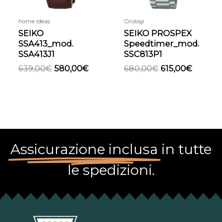
home ideas
Orologi
SEIKO
SEIKO PROSPEX
SSA413_mod.
Speedtimer_mod.
SSA413J1
SSC813P1
639,00
€
580,00
€
680,00
€
615,00
€
Assicurazione inclusa
in tutte
le spedizioni.