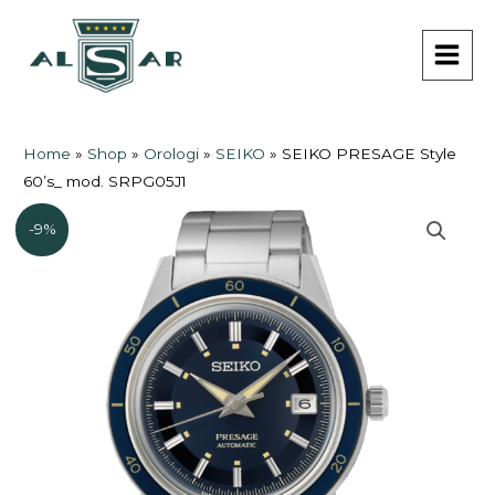
Vai
MAI
al
MEN
contenuto
Home
»
Shop
»
Orologi
»
SEIKO
»
SEIKO PRESAGE Style
60’s_ mod. SRPG05J1
-9%