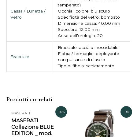
temperato)
Cassa / Lunetta /
Occhiali colore: blu scuro
Vetro
Specificità del vetro: bombato
Dimensione cassa: 40.00 mm
Spessore: 12.00 mm
Anse dell'orologio: 20
Bracciale: acciaio inossidabile
Fibbia / fermaglio: déployante
Bracciale
con pulsante di rilascio
Tipo di fibbia: schieramento
Prodotti correlati
Il
Il
Il
Il
-10%
-9%
MASERATI
prezzo
prezzo
prezzo
prezzo
MASERATI
originale
attuale
originale
attual
Collezione BLUE
era:
è:
era:
è:
EDITION _ mod.
199,00€.
179,00€.
670,00€.
610,00€