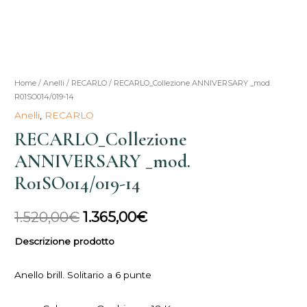
Home
/
Anelli
/
RECARLO
/ RECARLO_Collezione ANNIVERSARY _mod.
Il
Il
R01SO014/019-14
prezzo
prezzo
Anelli
,
RECARLO
RECARLO_Collezione
originale
attuale
ANNIVERSARY _mod.
era:
è:
R01SO014/019-14
1.520,00€.
1.365,00€.
1.520,00
€
1.365,00
€
Descrizione prodotto
Anello brill. Solitario a 6 punte