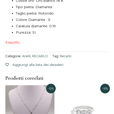
Colore oro: Oro bianco 18 K
Tipo pietra: Diamante
Taglio pietra: Rotondo
Colore Diamante : E
Caratura diamante: 0.19
Purezza: SI
Esaurito
Categorie:
Anelli
,
RECARLO
Tag:
Recarlo
Aggiungi alla lista dei desideri
Prodotti correlati
Il
Il
Il
Il
-12%
-10%
prezzo
prezzo
prezzo
prezzo
originale
attuale
attuale
originale
era:
è:
è:
era:
771,00€.
675,00€.
2.935,00€.
3.260,00€.