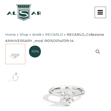
Vai
MAI
al
MEN
contenuto
Home
»
Shop
»
Anelli
»
RECARLO
»
RECARLO_Collezione
ANNIVERSARY _mod. R01SO014/019-14
-10%