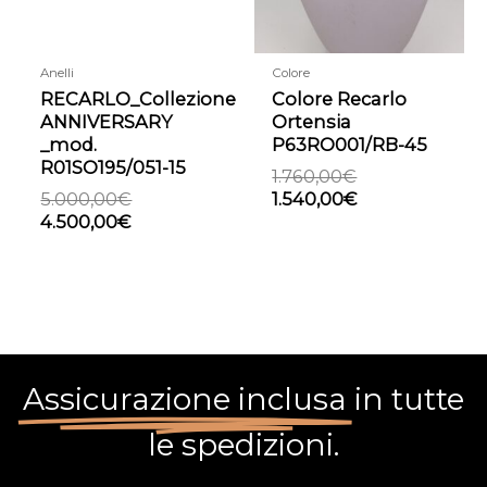
Anelli
Colore
RECARLO_Collezione
Colore Recarlo
ANNIVERSARY
Ortensia
_mod.
P63RO001/RB-45
R01SO195/051-15
1.760,00
€
5.000,00
€
1.540,00
€
4.500,00
€
Assicurazione inclusa
in tutte
le spedizioni.