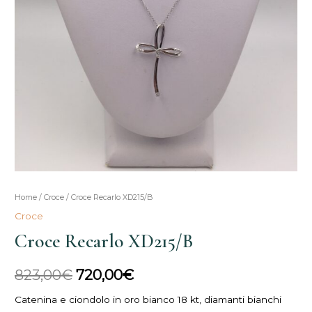
Croce
Home
/
Croce
/ Croce Recarlo XD215/B
Il
Il
Recarlo
Croce
prezzo
prezzo
XD215/B
Croce Recarlo XD215/B
quantità
originale
attuale
823,00
€
720,00
€
era:
è:
Catenina e ciondolo in oro bianco 18 kt, diamanti bianchi
823,00€.
720,00€.