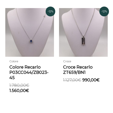
Il
Il
Il
Il
-12%
-12%
prezzo
prezzo
prezzo
prezz
attuale
originale
originale
attual
è:
era:
era:
è:
1.560,00€.
1.780,00€.
1.127,00€.
990,0
Colore
Croce
Colore Recarlo
Croce Recarlo
P03CC044/ZB023-
ZT659/BN1
45
1.127,00
€
990,00
€
1.780,00
€
1.560,00
€