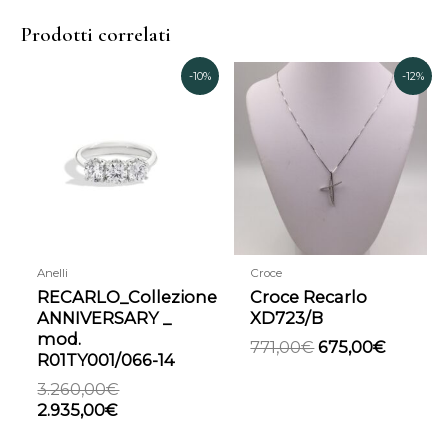
Prodotti correlati
Il
Il
Il
Il
-10%
-12%
prezzo
prezzo
prezzo
prezzo
attuale
originale
originale
attuale
è:
era:
era:
è:
2.935,00€.
3.260,00€.
771,00€.
675,00€
Anelli
Croce
RECARLO_Collezione
Croce Recarlo
ANNIVERSARY _
XD723/B
mod.
771,00
€
675,00
€
R01TY001/066-14
3.260,00
€
2.935,00
€