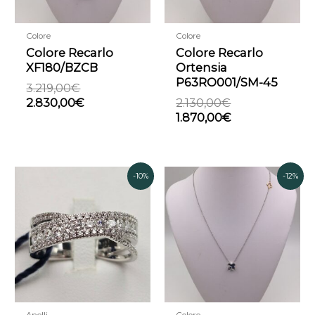
Colore
Colore
Colore Recarlo
Colore Recarlo
XF180/BZCB
Ortensia
P63RO001/SM-45
3.219,00
€
2.830,00
€
2.130,00
€
1.870,00
€
Il
Il
Il
Il
-10%
-12%
prezzo
prezzo
prezzo
prez
attuale
originale
originale
attua
è:
era:
era:
è:
2.320,00€.
2.580,00€.
1.028,00€.
900,
Anelli
Colore