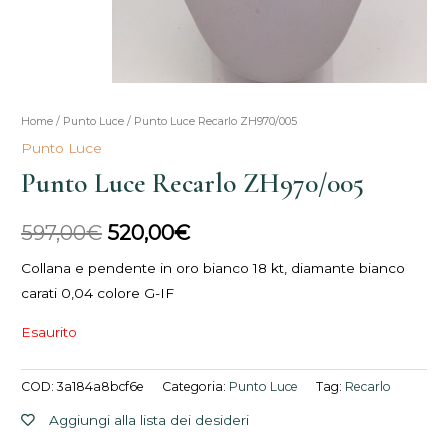
Home
/
Punto Luce
/ Punto Luce Recarlo ZH970/005
Il
Il
Punto Luce
prezzo
prezzo
Punto Luce Recarlo ZH970/005
originale
attuale
597,00
€
520,00
€
era:
è:
Collana e pendente in oro bianco 18 kt, diamante bianco
597,00€.
520,00€.
carati 0,04 colore G-IF
Esaurito
COD:
3a184a8bcf6e
Categoria:
Punto Luce
Tag:
Recarlo
Aggiungi alla lista dei desideri