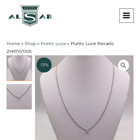
Vai
MAI
al
MEN
contenuto
Home
»
Shop
»
Punto Luce
»
Punto Luce Recarlo
ZH970/005
-13%