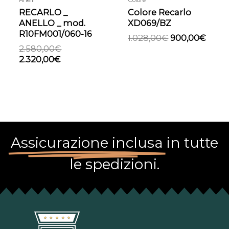
RECARLO _
Colore Recarlo
ANELLO _ mod.
XD069/BZ
R10FM001/060-16
1.028,00
€
900,00
€
2.580,00
€
2.320,00
€
Assicurazione inclusa
in tutte
le spedizioni.