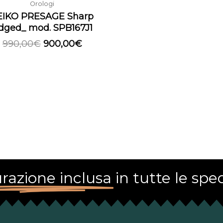
Orologi
EIKO PRESAGE Sharp
dged_ mod. SPB167J1
990,00
€
900,00
€
razione inclusa
in tutte le sped