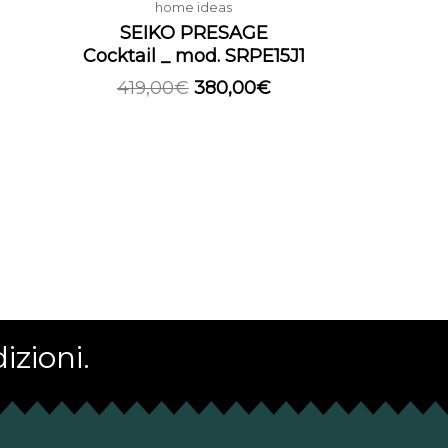
home ideas
SEIKO PRESAGE
Cocktail _ mod. SRPE15J1
419,00
€
380,00
€
izioni.