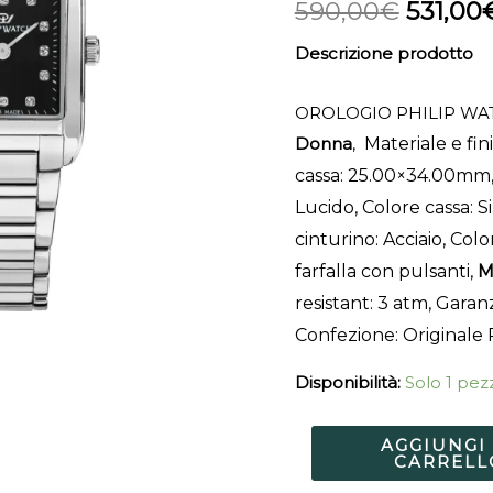
590,00
€
531,00
Descrizione prodotto
OROLOGIO PHILIP WA
Donna
,
Materiale e fin
cassa: 25.00×34.00mm, 
Lucido, Colore cassa: Si
cinturino: Acciaio, Colo
farfalla con pulsanti,
M
resistant: 3 atm, Garanz
Confezione: Originale 
Disponibilità:
Solo 1 pezz
AGGIUNGI
CARRELL