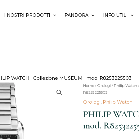
I NOSTRI PRODOTTI
PANDORA
INFO UTILI
ILIP WATCH _Collezione MUSEUM_ mod. R8253225503
PHILIP
Home
/
Orologi
/
Philip Watch
Il
R8253225503
WATCH
prezzo
Orologi
,
Philip Watch
_Collezione
MUSEUM_
PHILIP WATC
origina
mod.
mod. R8253225
era:
R8253225503
quantità
590,00