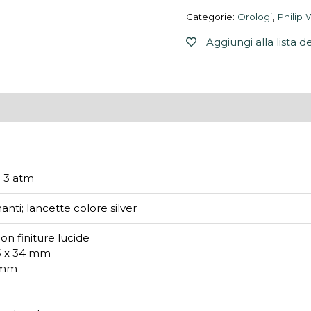
Categorie:
Orologi
,
Philip
Aggiungi alla lista d
: 3 atm
anti; lancette colore silver
con finiture lucide
25 x 34 mm
5 mm