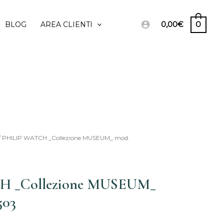
0,00
€
0
BLOG
AREA CLIENTI
/ PHILIP WATCH _Collezione MUSEUM_ mod.
Il
prezzo
H _Collezione MUSEUM_
le
attuale
503
è:
€.
531,00€.