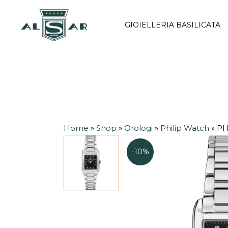
Vai
al
GIOIELLERIA BASILICATA
contenuto
Home
»
Shop
»
Orologi
»
Philip Watch
»
PH
-10%