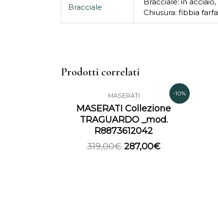
Bracciale: in acciaio,
Bracciale
Chiusura: fibbia farf
Prodotti correlati
Il
Il
-10%
MASERATI
prezzo
prezzo
MASERATI Collezione
originale
attuale
TRAGUARDO _mod.
era:
è:
R8873612042
319,00€.
287,00€.
319,00
€
287,00
€