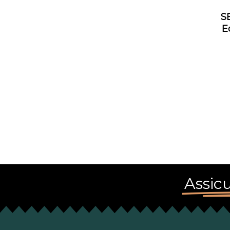
S
E
Assicu