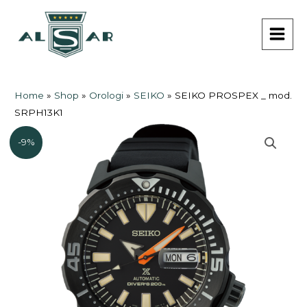
Vai
MAI
al
MEN
contenuto
Home
»
Shop
»
Orologi
»
SEIKO
»
SEIKO PROSPEX _ mod.
SRPH13K1
-9%