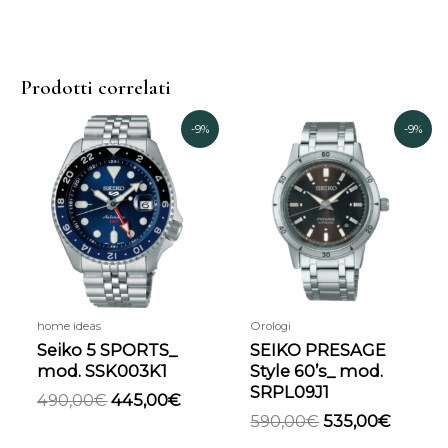
Prodotti correlati
Il
Il
Il
Il
-9%
-9%
prezzo
prezzo
prezzo
prezz
originale
attuale
originale
attual
era:
è:
era:
è:
490,00€.
445,00€.
590,00€.
535,00
home ideas
Orologi
Seiko 5 SPORTS_
SEIKO PRESAGE
mod. SSK003K1
Style 60’s_ mod.
SRPL09J1
490,00
€
445,00
€
590,00
€
535,00
€