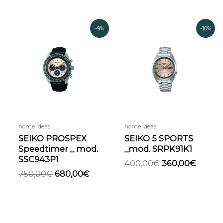
Il
Il
Il
Il
-9%
-10%
prezzo
prezzo
prezzo
prezz
originale
attuale
originale
attual
era:
è:
era:
è:
750,00€.
680,00€.
400,00€.
360,00
home ideas
home ideas
SEIKO PROSPEX
SEIKO 5 SPORTS
Speedtimer _ mod.
_mod. SRPK91K1
SSC943P1
400,00
€
360,00
€
750,00
€
680,00
€