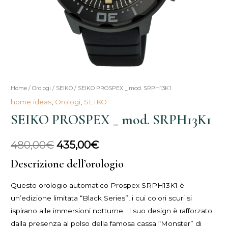
SEIKO
Home
/
Orologi
/
SEIKO
/ SEIKO PROSPEX _ mod. SRPH13K1
Il
Il
PROSPEX
home ideas
,
Orologi
,
SEIKO
prezzo
prezzo
_
SEIKO PROSPEX _ mod. SRPH13K1
mod.
originale
attuale
SRPH13K1
480,00
€
435,00
€
era:
è:
quantità
Descrizione dell’orologio
480,00€.
435,00€.
Questo orologio automatico Prospex SRPH13K1 è
un’edizione limitata “Black Series”, i cui colori scuri si
ispirano alle immersioni notturne. Il suo design è rafforzato
dalla presenza al polso della famosa cassa “Monster” di