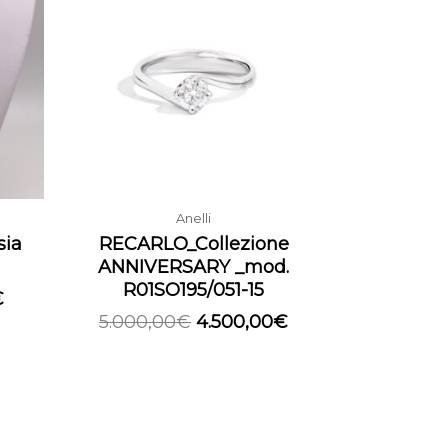
è:
era:
è:
.
1.540,00€.
5.000,00€.
4.500,00€.
Anelli
sia
RECARLO_Collezione
ANNIVERSARY _mod.
R01SO195/051-15
€
5.000,00
€
4.500,00
€