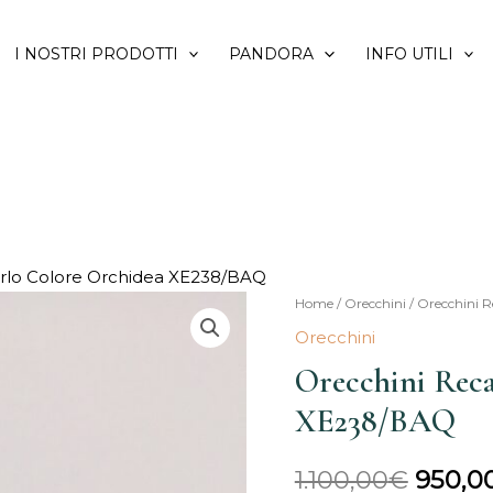
I NOSTRI PRODOTTI
PANDORA
INFO UTILI
arlo Colore Orchidea XE238/BAQ
Orecchini
Home
/
Orecchini
/ Orecchini 
Il
Recarlo
Orecchini
prezz
Colore
Orecchini Reca
Orchidea
origin
XE238/BAQ
XE238/BAQ
era:
quantità
1.100,00
€
950,0
1.100,