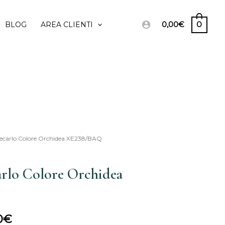
0,00
€
0
BLOG
AREA CLIENTI
Recarlo Colore Orchidea XE238/BAQ
Il
o
prezzo
rlo Colore Orchidea
ale
attuale
è:
0
€
00€.
950,00€.