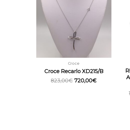
era:
è:
823,00€.
720,00€.
Croce
R
Croce Recarlo XD215/B
A
823,00
€
720,00
€