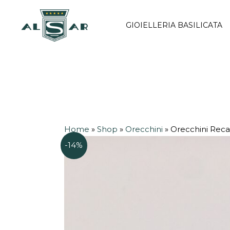
Vai
al
GIOIELLERIA BASILICATA
contenuto
Home
»
Shop
»
Orecchini
»
Orecchini Rec
-14%