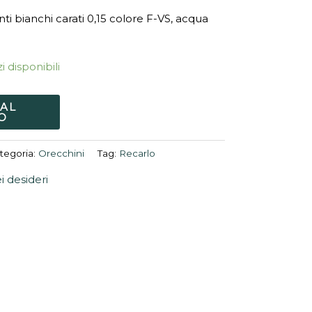
ti bianchi carati 0,15 colore F-VS, acqua
i disponibili
 AL
O
tegoria:
Orecchini
Tag:
Recarlo
ei desideri