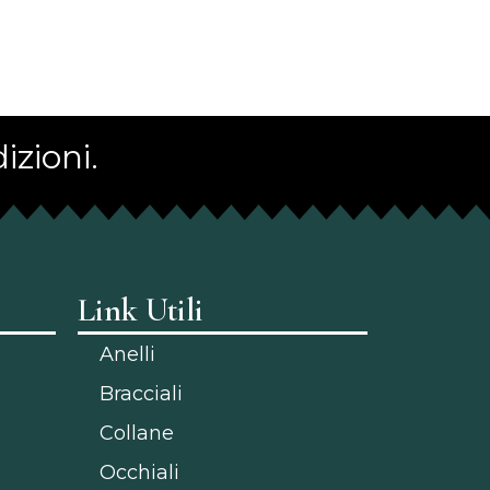
izioni.
Link Utili
Anelli
Bracciali
Collane
Occhiali