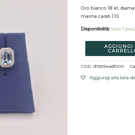
Oro bianco 18 kt, diaman
marina carati 1,10
Disponibilità:
Solo 1 pezz
AGGIUNGI
CARRELL
COD:
d7609ea6f000
Ca
Aggiungi alla lista d