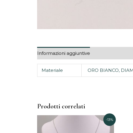
Informazioni aggiuntive
Materiale
ORO BIANCO, DIA
Prodotti correlati
Il
Il
-13%
prezzo
prezzo
originale
attuale