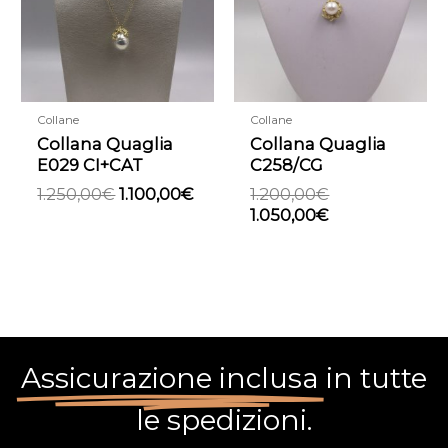
1.250,00€.
1.100,00€.
1.200,00€.
1.050,00€.
Collane
Collane
Collana Quaglia
Collana Quaglia
E029 CI+CAT
C258/CG
1.250,00
€
1.100,00
€
1.200,00
€
1.050,00
€
Assicurazione inclusa
in tutte
le spedizioni.