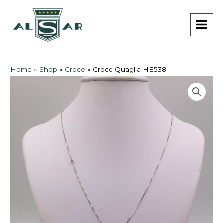
Vai
MAI
al
MEN
contenuto
Home
»
Shop
»
Croce
»
Croce Quaglia HE538