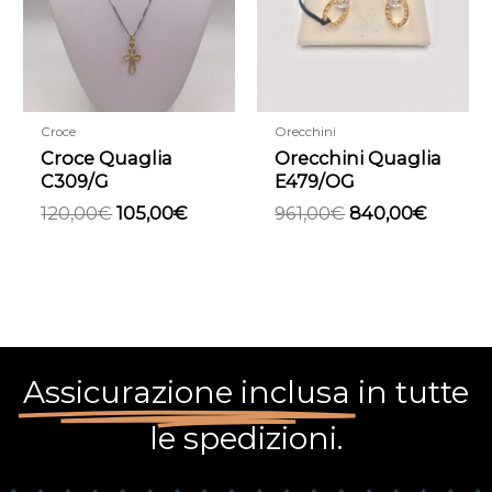
120,00€.
105,00€.
961,00€.
840,00
Croce
Orecchini
Croce Quaglia
Orecchini Quaglia
C309/G
E479/OG
120,00
€
105,00
€
961,00
€
840,00
€
Assicurazione inclusa
in tutte
le spedizioni.