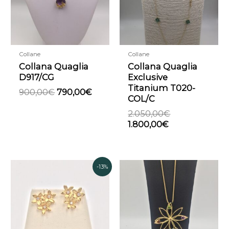
Collane
Collane
Collana Quaglia
Collana Quaglia
D917/CG
Exclusive
Titanium T020-
900,00
€
790,00
€
COL/C
2.050,00
€
1.800,00
€
Il
Il
-13%
prezzo
prezzo
originale
attuale
era:
è:
1.086,00€.
950,00€.