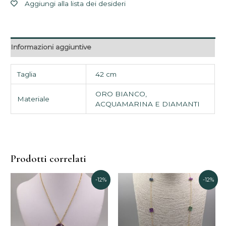
Aggiungi alla lista dei desideri
Informazioni aggiuntive
Taglia
42 cm
ORO BIANCO,
Materiale
ACQUAMARINA E DIAMANTI
Prodotti correlati
Il
Il
Il
Il
-12%
-12%
prezzo
prezzo
prezzo
prezzo
originale
attuale
attuale
originale
era:
è:
è:
era:
900,00€.
790,00€.
1.800,00€.
2.050,00€.