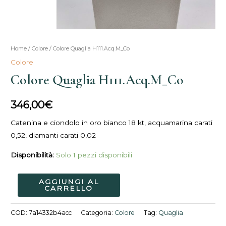
Colore
Home
/
Colore
/ Colore Quaglia H111.Acq.M_Co
Quaglia
Colore
H111.Acq.M_Co
Colore Quaglia H111.Acq.M_Co
quantità
346,00
€
Catenina e ciondolo in oro bianco 18 kt, acquamarina carati
0,52, diamanti carati 0,02
Disponibilità:
Solo 1 pezzi disponibili
AGGIUNGI AL
CARRELLO
COD:
7a14332b4acc
Categoria:
Colore
Tag:
Quaglia