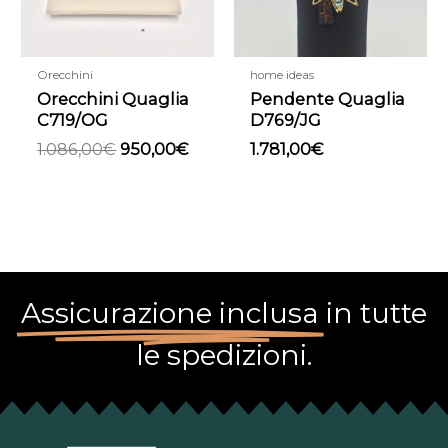
Orecchini
home ideas
Orecchini Quaglia
Pendente Quaglia
C719/OG
D769/JG
1.086,00
€
950,00
€
1.781,00
€
Assicurazione inclusa
in tutte
le spedizioni.