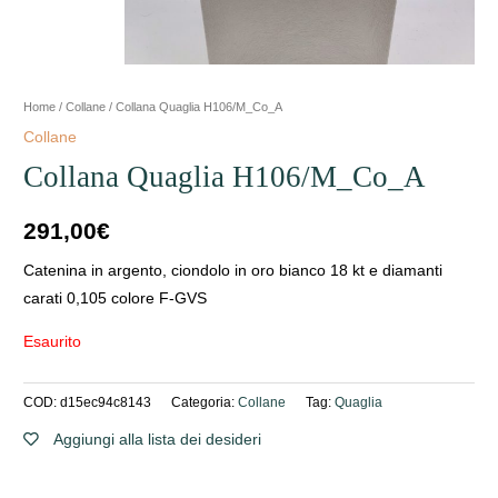
Home
/
Collane
/ Collana Quaglia H106/M_Co_A
Collane
Collana Quaglia H106/M_Co_A
291,00
€
Catenina in argento, ciondolo in oro bianco 18 kt e diamanti
carati 0,105 colore F-GVS
Esaurito
COD:
d15ec94c8143
Categoria:
Collane
Tag:
Quaglia
Aggiungi alla lista dei desideri