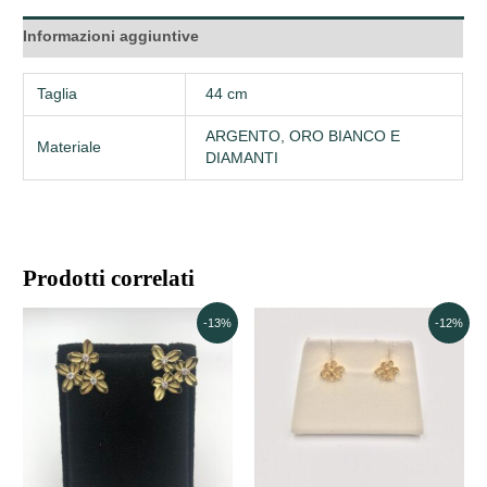
Informazioni aggiuntive
Taglia
44 cm
ARGENTO, ORO BIANCO E
Materiale
DIAMANTI
Prodotti correlati
Il
Il
Il
Il
-13%
-12%
prezzo
prezzo
prezzo
prezzo
originale
attuale
originale
attuale
era:
è:
era:
è:
759,00€.
660,00€.
210,00€.
185,00€.