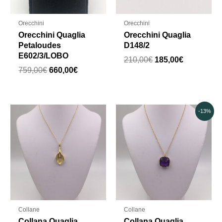
Orecchini
Orecchini
Orecchini Quaglia
Orecchini Quaglia
Petaloudes
D148/2
E602/3/LOBO
210,00
€
185,00
€
759,00
€
660,00
€
Il
Il
-13%
prezzo
prezzo
originale
attuale
era:
è:
800,00€.
700,00€.
Collane
Collane
Collana Quaglia
Collana Quaglia