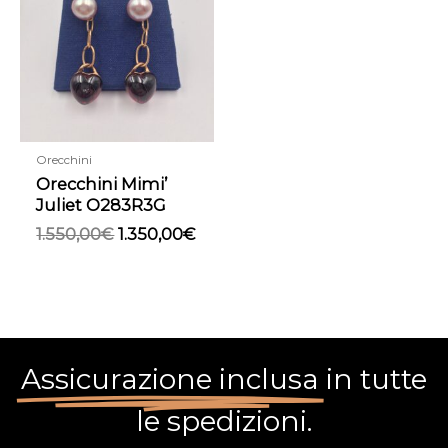
era:
è:
1.550,00€.
1.350,00€.
Orecchini
Orecchini Mimi’
Juliet O283R3G
1.550,00
€
1.350,00
€
Assicurazione inclusa
in tutte
le spedizioni.