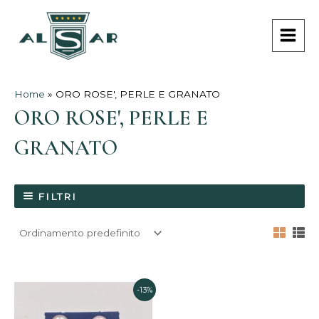
Vai
MAI
al
MEN
contenuto
Home
»
ORO ROSE', PERLE E GRANATO
ORO ROSE', PERLE E
GRANATO
FILTRI
Il
Il
-13%
prezzo
prezzo
originale
attuale