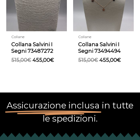
Collane
Collane
Collana Salvini I
Collana Salvini I
Segni 73487272
Segni 73494494
515,00
€
455,00
€
515,00
€
455,00
€
Assicurazione inclusa
in tutte
le spedizioni.