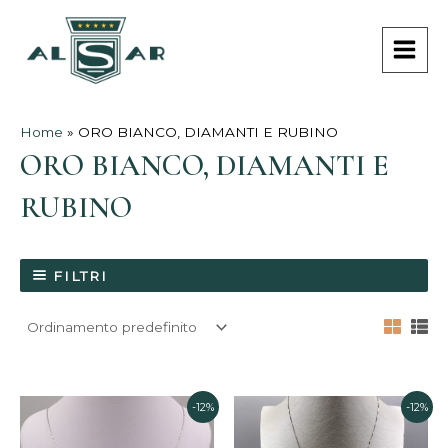
Vai
MAI
al
MEN
contenuto
Home
»
ORO BIANCO, DIAMANTI E RUBINO
ORO BIANCO, DIAMANTI E
RUBINO
FILTRI
Il
Il
Il
Il
-12%
-12%
prezzo
prezzo
prezzo
prezz
originale
attuale
originale
attual