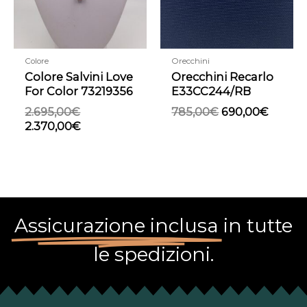
Colore
Orecchini
Colore Salvini Love
Orecchini Recarlo
For Color 73219356
E33CC244/RB
2.695,00
€
785,00
€
690,00
€
2.370,00
€
Assicurazione inclusa
in tutte
le spedizioni.