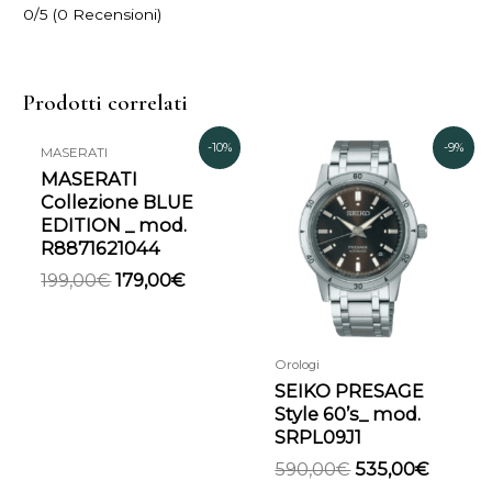
0/5
(0 Recensioni)
Prodotti correlati
Il
Il
Il
Il
-10%
-9%
MASERATI
prezzo
prezzo
prezzo
prezz
MASERATI
originale
attuale
originale
attual
Collezione BLUE
era:
è:
era:
è:
EDITION _ mod.
199,00€.
179,00€.
590,00€.
535,00
R8871621044
199,00
€
179,00
€
Orologi
SEIKO PRESAGE
Style 60’s_ mod.
SRPL09J1
590,00
€
535,00
€