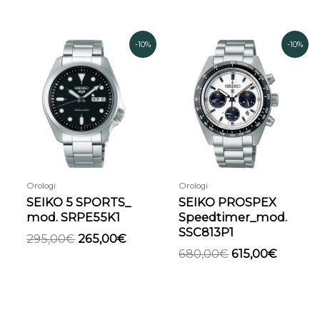
Il
Il
Il
Il
-10%
-10%
prezzo
prezzo
prezzo
prezzo
originale
attuale
originale
attual
era:
è:
era:
è:
295,00€.
265,00€.
680,00€.
615,00€
Orologi
Orologi
SEIKO 5 SPORTS_
SEIKO PROSPEX
mod. SRPE55K1
Speedtimer_mod.
SSC813P1
295,00
€
265,00
€
680,00
€
615,00
€