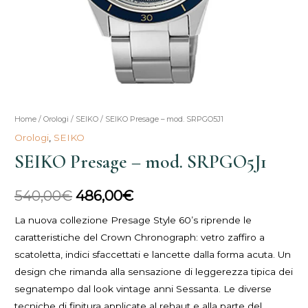
SEIKO
Home
/
Orologi
/
SEIKO
/ SEIKO Presage – mod. SRPGO5J1
Il
Il
Presage
Orologi
,
SEIKO
prezzo
prezzo
-
SEIKO Presage – mod. SRPGO5J1
mod.
originale
attuale
SRPGO5J1
540,00
€
486,00
€
era:
è:
quantità
La nuova collezione Presage Style 60’s riprende le
540,00€.
486,00€.
caratteristiche del Crown Chronograph: vetro zaffiro a
scatoletta, indici sfaccettati e lancette dalla forma acuta. Un
design che rimanda alla sensazione di leggerezza tipica dei
segnatempo dal look vintage anni Sessanta. Le diverse
tecniche di finitura applicate al rehaut e alla parte del