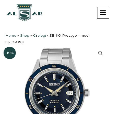
Vai
MAI
al
MEN
contenuto
Home
»
Shop
»
Orologi
»
SEIKO Presage – mod.
SRPGO5J1
-10%