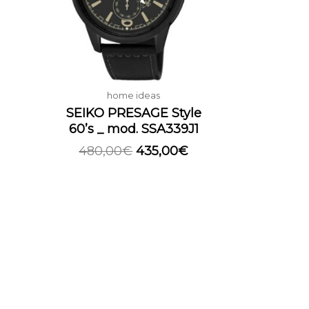
home ideas
SEIKO PRESAGE Style
60’s _ mod. SSA339J1
480,00
€
435,00
€