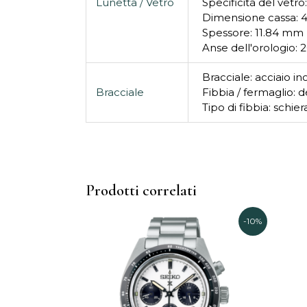
Lunetta / Vetro
Specificità del vet
Dimensione cassa:
Spessore: 11.84 mm
Anse dell'orologio: 
Bracciale: acciaio in
Bracciale
Fibbia / fermaglio: 
Tipo di fibbia: schi
Prodotti correlati
Il
Il
-10%
prezzo
prezzo
originale
attuale
era:
è:
680,00€.
615,00€.