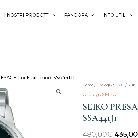
I NOSTRI PRODOTTI
PANDORA
INFO UTILI
ESAGE Cocktail_ mod. SSA441J1
Home
/
Orologi
/
SEIKO
/ SEIK
Il
Orologi
,
SEIKO
prezzo
SEIKO PRESAG
origina
SSA441J1
era:
480,00
€
435,00
480,00