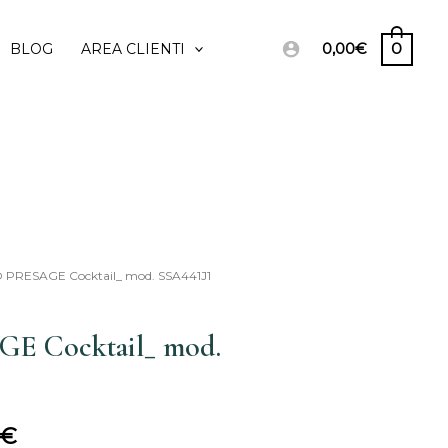
0,00
€
0
BLOG
AREA CLIENTI
O PRESAGE Cocktail_ mod. SSA441J1
Il
prezzo
E Cocktail_ mod.
le
attuale
è:
€
€.
435,00€.