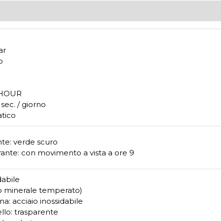
ar
o
1 HOUR
 sec. / giorno
tico
te: verde scuro
rante: con movimento a vista a ore 9
dabile
ro minerale temperato)
na: acciaio inossidabile
llo: trasparente