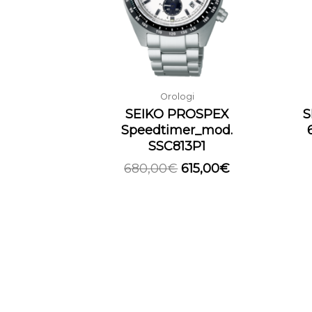
Orologi
SEIKO PROSPEX
S
Speedtimer_mod.
SSC813P1
680,00
€
615,00
€