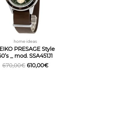
home ideas
EIKO PRESAGE Style
60’s _ mod. SSA451J1
670,00
€
610,00
€