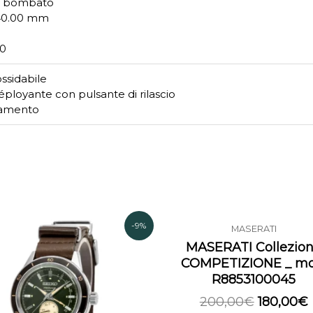
ro: bombato
 40.00 mm
20
ossidabile
déployante con pulsante di rilascio
eramento
Il
Il
Il
I
-9%
MASERATI
prezzo
prezzo
prezzo
MASERATI Collezio
originale
attuale
originale
COMPETIZIONE _ mo
era:
è:
era:
è
R8853100045
670,00€.
610,00€.
200,00€
200,00
€
180,00
€