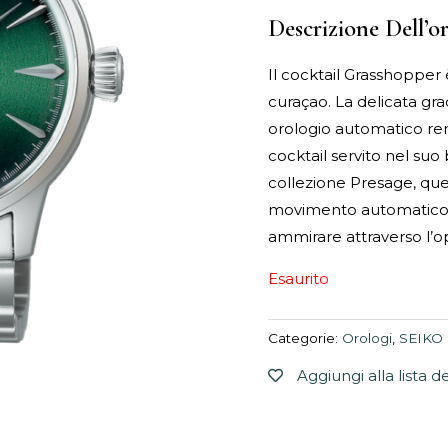
Descrizione Dell’o
Il cocktail Grasshopper 
curaçao. La delicata gr
orologio automatico ren
cocktail servito nel suo 
collezione Presage, qu
movimento automatico d
ammirare attraverso l’ope
Esaurito
Categorie:
Orologi
,
SEIKO
Aggiungi alla lista d