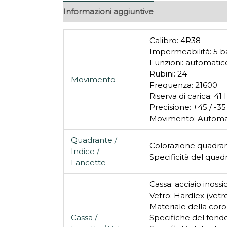
Informazioni aggiuntive
Calibro: 4R38
Impermeabilità: 5 b
Funzioni: automatic
Rubini: 24
Movimento
Frequenza: 21600
Riserva di carica: 4
Precisione: +45 / -35
Movimento: Automa
Quadrante /
Colorazione quadran
Indice /
Specificità del quad
Lancette
Cassa: acciaio inossi
Vetro: Hardlex (vet
Materiale della coro
Cassa /
Specifiche del fonde