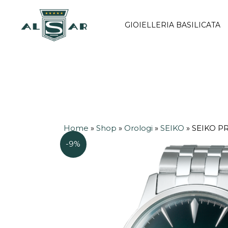
Vai
al
GIOIELLERIA BASILICATA
contenuto
Home
»
Shop
»
Orologi
»
SEIKO
»
SEIKO PR
-9%