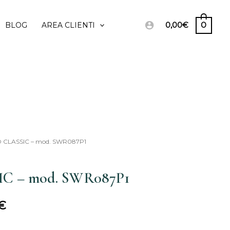
0,00
€
0
BLOG
AREA CLIENTI
O CLASSIC – mod. SWR087P1
Il
prezzo
C – mod. SWR087P1
le
attuale
€
è:
€.
333,00€.