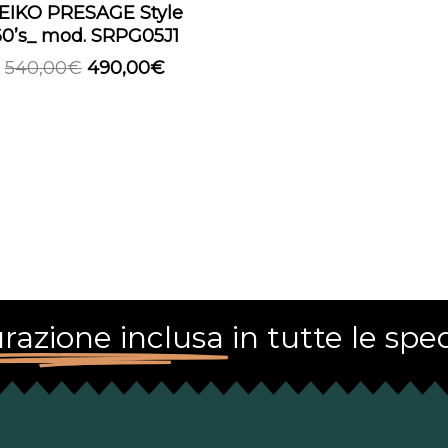
EIKO PRESAGE Style
60’s_ mod. SRPG05J1
540,00
€
490,00
€
razione inclusa
in tutte le sped