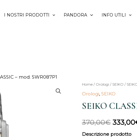
I NOSTRI PRODOTTI
PANDORA
INFO UTILI
LASSIC – mod. SWR087P1
SEIKO
Home
/
Orologi
/
SEIKO
/ SEIK
Il
CLASSIC
Orologi
,
SEIKO
prezzo
-
SEIKO CLASSI
mod.
origina
SWR087P1
370,00
€
333,00
era:
quantità
Descrizione prodotto
370,00