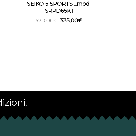
SEIKO 5 SPORTS _mod.
SRPD65K1
370,00
€
335,00
€
izioni.