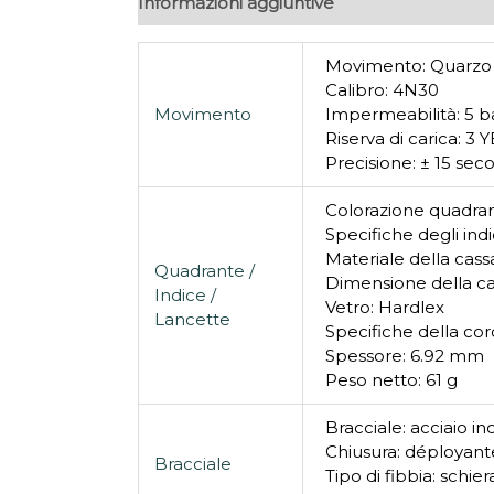
Informazioni aggiuntive
Movimento: Quarzo
Calibro: 4N30
Movimento
Impermeabilità: 5 b
Riserva di carica: 3 
Precisione: ± 15 sec
Colorazione quadran
Specifiche degli ind
Materiale della cassa
Quadrante /
Dimensione della c
Indice /
Vetro: Hardlex
Lancette
Specifiche della co
Spessore: 6.92 mm
Peso netto: 61 g
Bracciale: acciaio in
Chiusura: déployante
Bracciale
Tipo di fibbia: schi