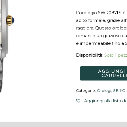
L’orologio SWR087P1 è 
abito formale, grazie al
raggiera. Questo orologi
romani e un grazioso ca
è impermeabile fino a 
Disponibilità:
Solo 1 pezz
AGGIUNGI
CARRELL
Categorie:
Orologi
,
SEIKO
Aggiungi alla lista d