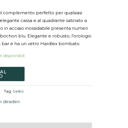
il complemento perfetto per qualsiasi
l’elegante cassa e al quadrante satinato a
o in acciaio inossidabile presenta numeri
bochon blu. Elegante e robusto, l’orologio
5 bar e ha un vetro Hardlex bombato.
i disponibili
 AL
O
Tag:
Seiko
ei desideri