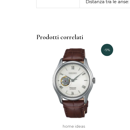
Distanza tra le anse
Prodotti correlati
Il
Il
-9%
prezzo
prezzo
originale
attuale
era:
è:
639,00€.
580,00€.
home ideas