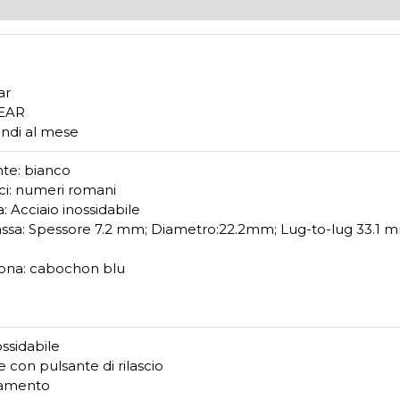
ar
YEAR
ondi al mese
te: bianco
ici: numeri romani
: Acciaio inossidabile
assa: Spessore 7.2 mm; Diametro:22.2mm; Lug-to-lug 33.1 
rona: cabochon blu
ossidabile
 con pulsante di rilascio
eramento