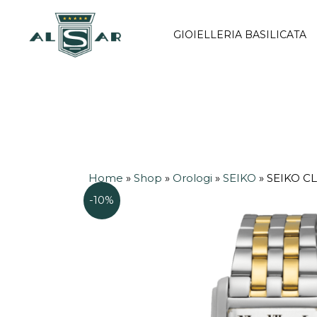
Vai
al
GIOIELLERIA BASILICATA
contenuto
Home
»
Shop
»
Orologi
»
SEIKO
»
SEIKO C
-10%