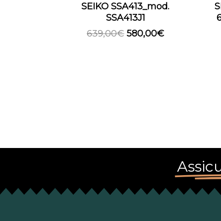
SEIKO SSA413_mod.
S
SSA413J1
639,00
€
580,00
€
Assicu