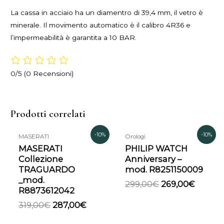
La cassa in acciaio ha un diamentro di 39,4 mm, il vetro è
minerale. Il movimento automatico è il calibro 4R36 e
l’impermeabilità è garantita a 10 BAR.
0/5
(0 Recensioni)
Prodotti correlati
Il
Il
Il
Il
-10%
-10%
MASERATI
Orologi
prezzo
prezzo
prezzo
prezzo
MASERATI
PHILIP WATCH
originale
attuale
originale
attual
Collezione
Anniversary –
era:
è:
era:
è:
TRAGUARDO
mod. R8251150009
319,00€.
287,00€.
299,00€.
269,00
_mod.
299,00
€
269,00
€
R8873612042
319,00
€
287,00
€