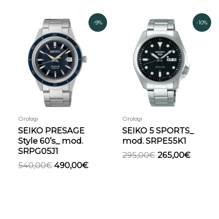
Il
Il
Il
Il
-9%
-10%
prezzo
prezzo
prezzo
prezzo
originale
attuale
originale
attual
era:
è:
era:
è:
540,00€.
490,00€.
295,00€.
265,00
Orologi
Orologi
SEIKO PRESAGE
SEIKO 5 SPORTS_
Style 60’s_ mod.
mod. SRPE55K1
SRPG05J1
295,00
€
265,00
€
540,00
€
490,00
€