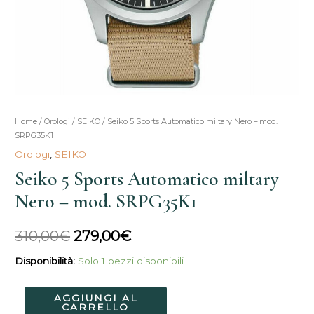
Seiko
Home
/
Orologi
/
SEIKO
/ Seiko 5 Sports Automatico miltary Nero – mod.
Il
Il
SRPG35K1
5
prezzo
prezzo
Orologi
,
SEIKO
Sports
Seiko 5 Sports Automatico miltary
Automatico
originale
attuale
miltary
Nero – mod. SRPG35K1
era:
è:
Nero
-
310,00€.
279,00€.
310,00
€
279,00
€
mod.
Disponibilità:
Solo 1 pezzi disponibili
SRPG35K1
quantità
AGGIUNGI AL
CARRELLO