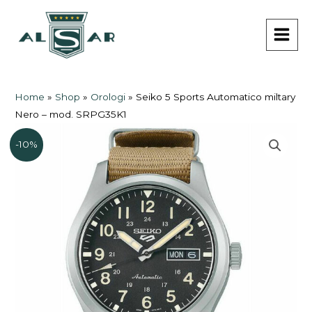
Vai
MAI
al
MEN
contenuto
Home
»
Shop
»
Orologi
»
Seiko 5 Sports Automatico miltary
Nero – mod. SRPG35K1
-10%