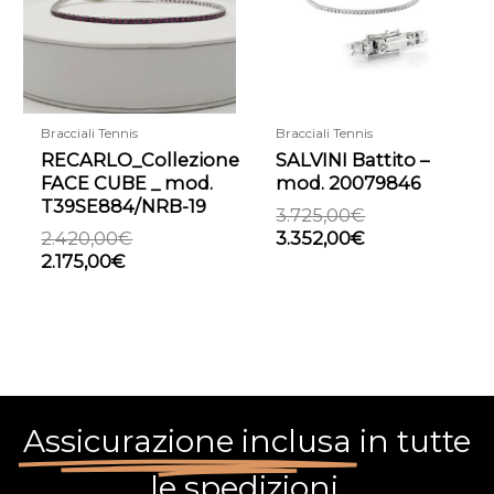
2.175,00€.
2.420,00€.
3.725,00€.
3.352,00€.
Bracciali Tennis
Bracciali Tennis
RECARLO_Collezione
SALVINI Battito –
FACE CUBE _ mod.
mod. 20079846
T39SE884/NRB-19
3.725,00
€
2.420,00
€
3.352,00
€
2.175,00
€
Assicurazione inclusa
in tutte
le spedizioni.