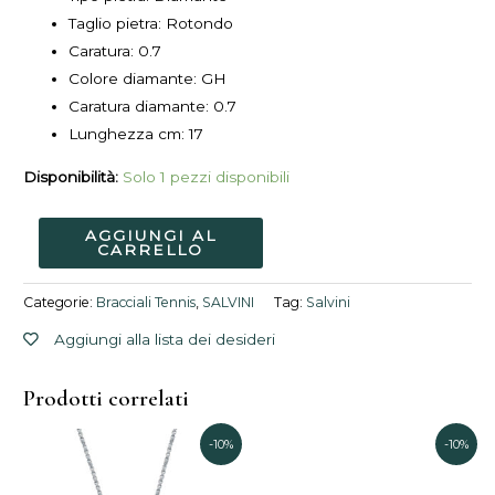
Taglio pietra: Rotondo
Caratura:
0.7
Colore diamante: GH
Caratura diamante: 0.7
Lunghezza cm:
17
Disponibilità:
Solo 1 pezzi disponibili
AGGIUNGI AL
CARRELLO
Categorie:
Bracciali Tennis
,
SALVINI
Tag:
Salvini
Aggiungi alla lista dei desideri
Prodotti correlati
Il
Il
Il
Il
-10%
-10%
prezzo
prezzo
prezzo
prezzo
originale
attuale
originale
attuale