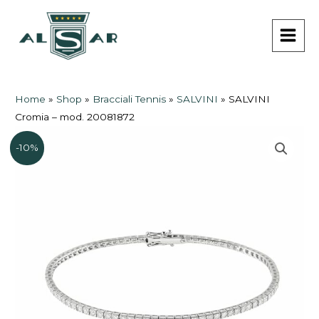
Vai
MAI
al
MEN
contenuto
Home
»
Shop
»
Bracciali Tennis
»
SALVINI
»
SALVINI
Cromia – mod. 20081872
-10%