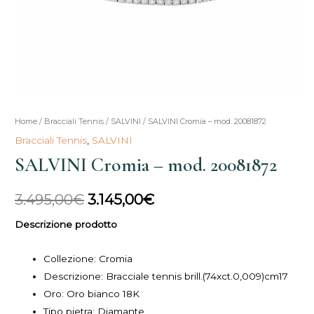
SALVINI
Home
/
Bracciali Tennis
/
SALVINI
/ SALVINI Cromia – mod. 20081872
Il
Il
Cromia
Bracciali Tennis
,
SALVINI
prezzo
prezzo
-
SALVINI Cromia – mod. 20081872
mod.
originale
attuale
20081872
3.495,00
€
3.145,00
€
era:
è:
quantità
Descrizione prodotto
3.495,00€.
3.145,00€.
Collezione:
Cromia
Descrizione:
Bracciale tennis brill.(74xct.0,009)cm17
Oro: Oro bianco 18K
Tipo pietra: Diamante