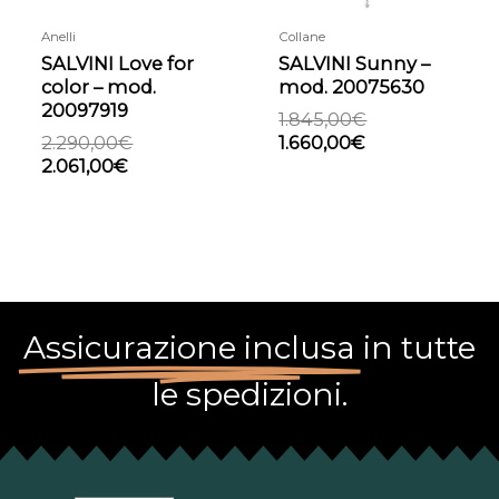
Anelli
Collane
SALVINI Love for
SALVINI Sunny –
color – mod.
mod. 20075630
20097919
1.845,00
€
2.290,00
€
1.660,00
€
2.061,00
€
Assicurazione inclusa
in tutte
le spedizioni.