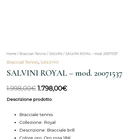
SALVINI
Home
/
Bracciali Tennis
/
SALVINI
/ SALVINI ROYAL – mod. 20071537
Il
Il
ROYAL
Bracciali Tennis
,
SALVINI
prezzo
prezzo
-
SALVINI ROYAL – mod. 20071537
mod.
originale
attuale
20071537
1.998,00
€
1.798,00
€
era:
è:
quantità
Descrizione prodotto
1.998,00€.
1.798,00€.
Bracciale tennis
Collezione:
Royal
Descrizione:
Bracciale brill.
Colore oro: Oro rosa 18K