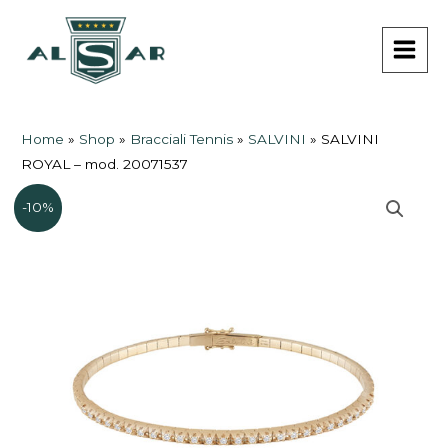
Vai
MAI
al
MEN
contenuto
Home
»
Shop
»
Bracciali Tennis
»
SALVINI
»
SALVINI
ROYAL – mod. 20071537
-10%