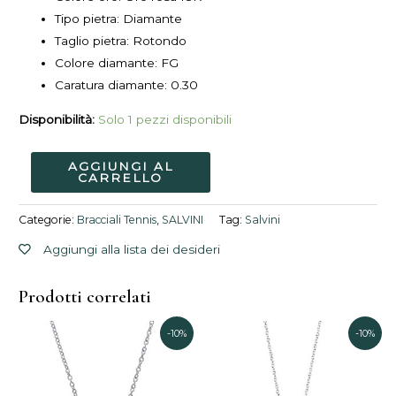
Tipo pietra: Diamante
Taglio pietra:
Rotondo
Colore diamante: FG
Caratura diamante: 0.30
Disponibilità:
Solo 1 pezzi disponibili
AGGIUNGI AL
CARRELLO
Categorie:
Bracciali Tennis
,
SALVINI
Tag:
Salvini
Aggiungi alla lista dei desideri
Prodotti correlati
Il
Il
Il
Il
-10%
-10%
prezzo
prezzo
prezzo
prez
originale
attuale
originale
attua
era:
è:
era:
è: