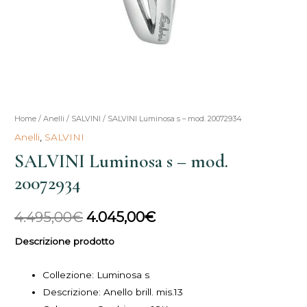
SALVINI
Home
/
Anelli
/
SALVINI
/ SALVINI Luminosa s – mod. 20072934
Il
Il
Luminosa
Anelli
,
SALVINI
prezzo
prezzo
s
SALVINI Luminosa s – mod.
-
originale
attuale
20072934
mod.
era:
è:
20072934
4.495,00
€
4.045,00
€
quantità
4.495,00€.
4.045,00€.
Descrizione prodotto
Collezione: Luminosa s
Descrizione: Anello brill. mis.13