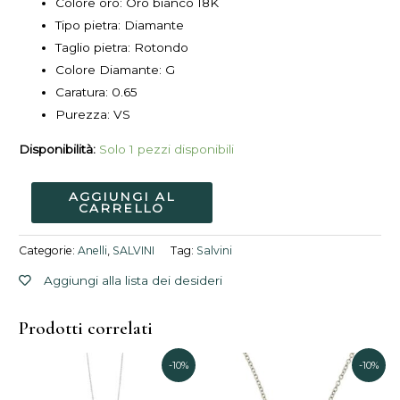
Colore oro: Oro bianco 18K
Tipo pietra: Diamante
Taglio pietra: Rotondo
Colore Diamante: G
Caratura: 0.65
Purezza: VS
Disponibilità:
Solo 1 pezzi disponibili
AGGIUNGI AL
CARRELLO
Categorie:
Anelli
,
SALVINI
Tag:
Salvini
Aggiungi alla lista dei desideri
Prodotti correlati
Il
Il
Il
Il
-10%
-10%
prezzo
prezzo
prezzo
prezzo
originale
attuale
originale
attuale