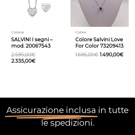
Collane
Colore
SALVINI I segni –
Colore Salvini Love
mod. 20067543
For Color 73209413
2.595,00
€
1.695,00
€
1.490,00
€
2.335,00
€
Assicurazione inclusa
in tutte
le spedizioni.