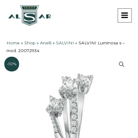
Vai
MAI
al
MEN
contenuto
Home
»
Shop
»
Anelli
»
SALVINI
»
SALVINI Luminosa s –
mod. 20072934
-10%