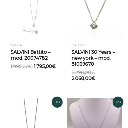
era:
è:
era:
è:
1.995,00€.
1.795,00€.
2.298,00€.
2.068,00€.
Collane
Collane
SALVINI Battito –
SALVINI 30 Years –
mod. 20074782
new york – mod.
81069670
1.995,00
€
1.795,00
€
2.298,00
€
2.068,00
€
Il
Il
Il
Il
-10%
-12%
prezzo
prezzo
prezzo
pre
originale
attuale
originale
attu
era:
è:
era:
è:
2.595,00€.
2.335,00€.
1.695,00€.
1.49