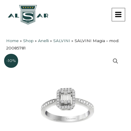
Vai
MAI
al
MEN
contenuto
Home
»
Shop
»
Anelli
»
SALVINI
»
SALVINI Magia – mod.
20085781
-10%