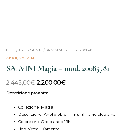
SALVINI
Home
/
Anelli
/
SALVINI
/ SALVINI Magia – mod. 20085781
Il
Il
Magia
Anelli
,
SALVINI
prezzo
prezzo
-
SALVINI Magia – mod. 20085781
mod.
originale
attuale
20085781
2.445,00
€
2.200,00
€
era:
è:
quantità
Descrizione prodotto
2.445,00€.
2.200,00€.
Collezione:
Magia
Descrizione:
Anello ob brill. mis.13 – smeraldo small
Colore oro: Oro bianco 18k
Tipo pietra: Diamante