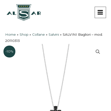
Vai
MAI
al
MEN
contenuto
Home
»
Shop
»
Collane
»
Salvini
»
SALVINI Bagliori – mod.
20110313
-10%