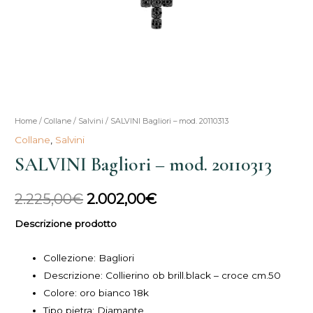
SALVINI
Home
/
Collane
/
Salvini
/ SALVINI Bagliori – mod. 20110313
Il
Il
Bagliori
Collane
,
Salvini
prezzo
prezzo
-
SALVINI Bagliori – mod. 20110313
mod.
originale
attuale
20110313
2.225,00
€
2.002,00
€
era:
è:
quantità
Descrizione prodotto
2.225,00€.
2.002,00€.
Collezione:
Bagliori
Descrizione:
Collierino ob brill.black – croce cm.50
Colore: oro bianco 18k
Tipo pietra: Diamante