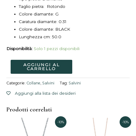
Taglio pietra: Rotondo
Colore diamante: G
Caratura diamante: 0.31
Colore diamante: BLACK
Lunghezza cm:
50.0
Disponibilità:
Solo 1 pezzi disponibili
AGGIUNGI AL
CARRELLO
Categorie:
Collane
,
Salvini
Tag:
Salvini
Aggiungi alla lista dei desideri
Prodotti correlati
Il
Il
Il
Il
-10%
-10%
prezzo
prezzo
prezzo
prezzo
originale
attuale
attuale
originale