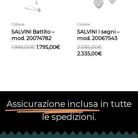
Collane
Collane
SALVINI Battito –
SALVINI I segni –
mod. 20074782
mod. 20067543
1.995,00
€
1.795,00
€
2.595,00
€
2.335,00
€
Assicurazione inclusa
in tutte
le spedizioni.