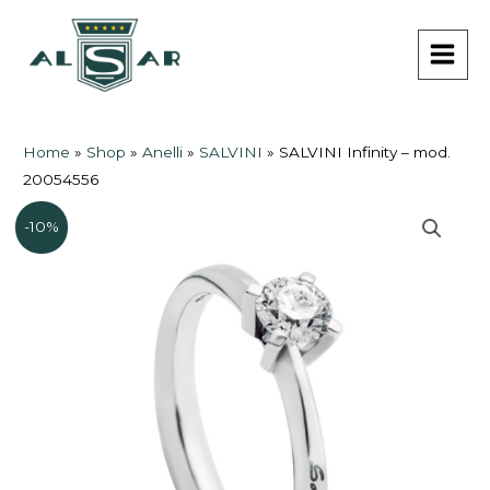
Vai
MAI
al
MEN
contenuto
Home
»
Shop
»
Anelli
»
SALVINI
»
SALVINI Infinity – mod.
20054556
-10%