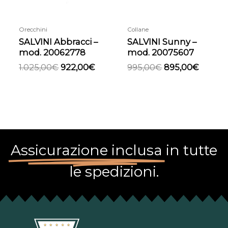
Orecchini
Collane
SALVINI Abbracci –
SALVINI Sunny –
mod. 20062778
mod. 20075607
1.025,00
€
922,00
€
995,00
€
895,00
€
Assicurazione inclusa
in tutte
le spedizioni.