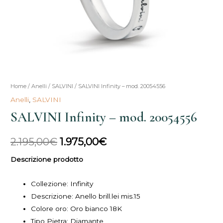
SALVINI
Home
/
Anelli
/
SALVINI
/ SALVINI Infinity – mod. 20054556
Il
Il
Infinity
Anelli
,
SALVINI
prezzo
prezzo
-
SALVINI Infinity – mod. 20054556
mod.
originale
attuale
20054556
2.195,00
€
1.975,00
€
era:
è:
quantità
Descrizione prodotto
2.195,00€.
1.975,00€.
Collezione:
Infinity
Descrizione:
Anello brill.lei mis.15
Colore oro: Oro bianco 18K
Tipo Pietra:
Diamante