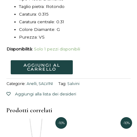
Taglio pietra:
Rotondo
Caratura:
0.315
Caratura centrale:
0.31
Colore Diamante:
G
Purezza:
VS
Disponibilità:
Solo 1 pezzi disponibili
AGGIUNGI AL
CARRELLO
Categorie:
Anelli
,
SALVINI
Tag:
Salvini
Aggiungi alla lista dei desideri
Prodotti correlati
Il
Il
Il
Il
-10%
-10%
prezzo
prezzo
prezzo
prez
originale
attuale
originale
attu