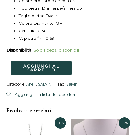
Colore oro: Oro bianco 18 K
Tipo pietra: Diamante/smeraldo
Taglio pietra: Ovale
Colore Diamante :GH
Caratura:
0.38
Ct.pietre fini:
0.69
Disponibilità:
Solo 1 pezzi disponibili
AGGIUNGI AL
CARRELLO
Categorie:
Anelli
,
SALVINI
Tag:
Salvini
Aggiungi alla lista dei desideri
Prodotti correlati
Il
Il
Il
Il
-10%
-12%
prezzo
prezzo
prezzo
pre
originale
attuale
originale
attu