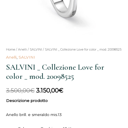
SALVINI
Home
/
Anelli
/
SALVINI
/ SALVINI _ Collezione Love for color _ mod. 20098525
Il
Il
_
Anelli
,
SALVINI
prezzo
prezzo
Collezione
SALVINI _ Collezione Love for
Love
originale
attuale
color _ mod. 20098525
for
era:
è:
color
3.500,00
€
3.150,00
€
_
3.500,00€.
3.150,00€.
mod.
Descrizione prodotto
20098525
quantità
Anello brill. e smeraldo mis.13