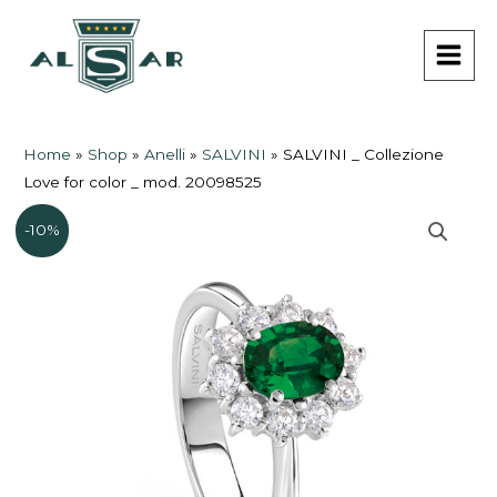
Vai
MAI
al
MEN
contenuto
Home
»
Shop
»
Anelli
»
SALVINI
»
SALVINI _ Collezione
Love for color _ mod. 20098525
-10%