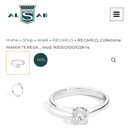
Vai
MAI
al
MEN
contenuto
Home
»
Shop
»
Anelli
»
RECARLO
»
RECARLO_Collezione
MARIA TERESA _ mod. R30SO100/028-14
-10%