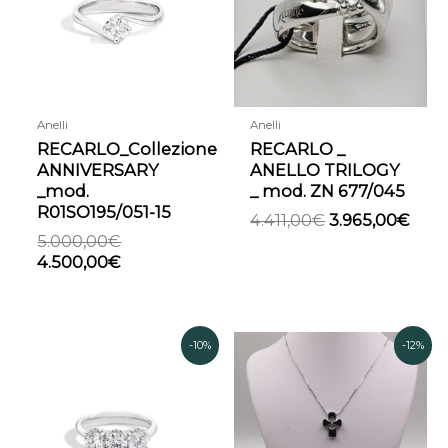
5.000,00€.
4.500,00€.
4.411,00€.
3.96
Anelli
Anelli
RECARLO_Collezione
RECARLO _
ANNIVERSARY
ANELLO TRILOGY
_mod.
_ mod. ZN 677/045
R01SO195/051-15
4.411,00
€
3.965,00
€
5.000,00
€
4.500,00
€
Il
Il
Il
Il
-10%
-12%
prezzo
prezzo
prezzo
prezzo
attuale
originale
originale
attuale
è:
era:
era:
è:
2.935,00€.
3.260,00€.
1.229,00€.
1.080,00€.