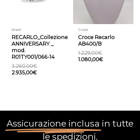
Anelli
Croce
RECARLO_Collezione
Croce Recarlo
ANNIVERSARY _
AB400/B
mod.
1.229,00
€
R01TY001/066-14
1.080,00
€
3.260,00
€
2.935,00
€
Assicurazione inclusa
in tutte
le spedizioni.