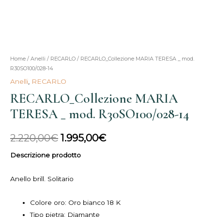
RECARLO_Collezione
Home
/
Anelli
/
RECARLO
/ RECARLO_Collezione MARIA TERESA _ mod.
Il
Il
R30SO100/028-14
MARIA
prezzo
prezzo
Anelli
,
RECARLO
TERESA
RECARLO_Collezione MARIA
_
originale
attuale
mod.
TERESA _ mod. R30SO100/028-14
era:
è:
R30SO100/028-
14
2.220,00€.
1.995,00€.
2.220,00
€
1.995,00
€
quantità
Descrizione prodotto
Anello brill. Solitario
Colore oro: Oro bianco 18 K
Tipo pietra: Diamante