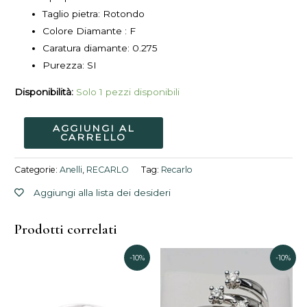
Taglio pietra: Rotondo
Colore Diamante : F
Caratura diamante: 0.275
Purezza: SI
Disponibilità:
Solo 1 pezzi disponibili
AGGIUNGI AL
CARRELLO
Categorie:
Anelli
,
RECARLO
Tag:
Recarlo
Aggiungi alla lista dei desideri
Prodotti correlati
Il
Il
Il
Il
-10%
-10%
prezzo
prezzo
prezzo
pre
originale
attuale
originale
attu
era:
è:
era:
è: