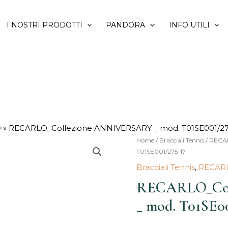
I NOSTRI PRODOTTI
PANDORA
INFO UTILI
O
»
RECARLO_Collezione ANNIVERSARY _ mod. T01SE001/27
RECARLO_Collezione
Home
/
Bracciali Tennis
/
RECA
Il
T01SE001/275-17
ANNIVERSARY
prez
Bracciali Tennis
,
RECAR
_
mod.
RECARLO_Col
orig
T01SE001/275-
_ mod. T01SE00
era:
17
quantità
10.7