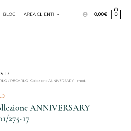
0,00
€
0
BLOG
AREA CLIENTI
5-17
RLO
/ RECARLO_Collezione ANNIVERSARY _ mod.
Il
zo
prezzo
LO
lezione ANNIVERSARY
inale
attuale
1/275-17
è:
20,00€.
9.645,00€.