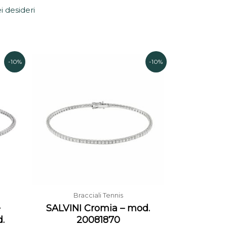
ei desideri
Il
Il
Il
-10%
-10%
prezzo
prezzo
prezzo
attuale
originale
attuale
è:
era:
è:
€.
1.865,00€.
2.995,00€.
2.695,00€.
Bracciali Tennis
e
SALVINI Cromia – mod.
d.
20081870