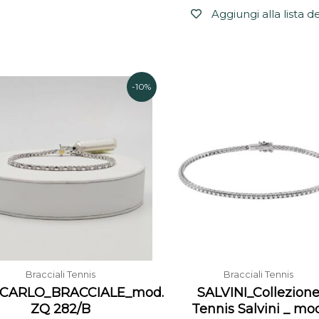
Aggiungi alla lista d
Il
Il
Il
-10%
prezzo
prezzo
prezzo
originale
attuale
originale
era:
è:
era:
3.277,00€.
2.950,00€.
2.075,00
Bracciali Tennis
Bracciali Tennis
CARLO_BRACCIALE_mod.
SALVINI_Collezion
ZQ 282/B
Tennis Salvini _ mo