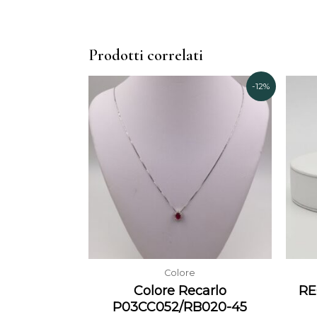
Prodotti correlati
Il
Il
-12%
prezzo
prezzo
originale
attuale
era:
è:
1.387,00€.
1.220,00€.
Colore
Colore Recarlo
RE
P03CC052/RB020-45