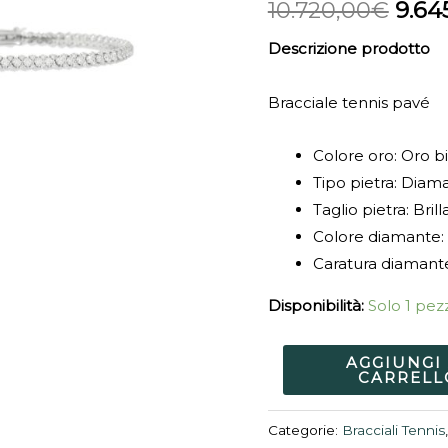
10.720,00
€
9.64
Descrizione prodotto
Bracciale tennis pavé
Colore oro: Oro b
Tipo pietra: Diam
Taglio pietra: Bril
Colore diamante:
Caratura diamante
Disponibilità:
Solo 1 pezz
AGGIUNGI
CARRELL
Categorie:
Bracciali Tennis