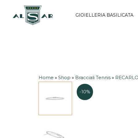
Vai
al
GIOIELLERIA BASILICATA
contenuto
Home
»
Shop
»
Bracciali Tennis
»
RECARL
-10%