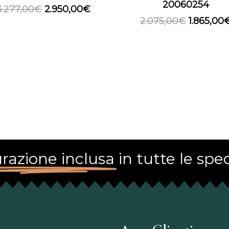
20060254
3.277,00
€
2.950,00
€
2.075,00
€
1.865,00
razione inclusa
in tutte le sped