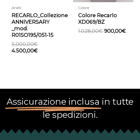
Anelli
Colore
RECARLO_Collezione
Colore Recarlo
ANNIVERSARY
XD069/BZ
_mod.
1.028,00
€
900,00
€
R01SO195/051-15
5.000,00
€
4.500,00
€
Assicurazione inclusa
in tutte
le spedizioni.