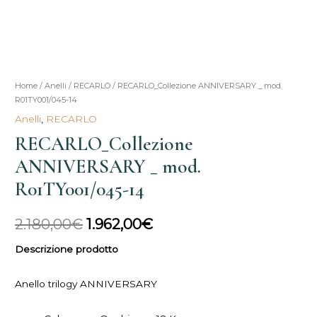
Home
/
Anelli
/
RECARLO
/ RECARLO_Collezione ANNIVERSARY _ mod.
Il
Il
R01TY001/045-14
prezzo
prezzo
Anelli
,
RECARLO
RECARLO_Collezione
originale
attuale
ANNIVERSARY _ mod.
era:
è:
R01TY001/045-14
2.180,00€.
1.962,00€.
2.180,00
€
1.962,00
€
Descrizione prodotto
Anello trilogy ANNIVERSARY