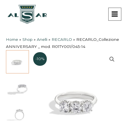
Vai
MAI
al
MEN
contenuto
Home
»
Shop
»
Anelli
»
RECARLO
»
RECARLO_Collezione
ANNIVERSARY _ mod. R01TY001/045-14
-10%