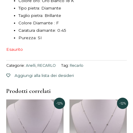
Colore oro: Oro bianco 18 K
Tipo pietra: Diamante
Taglio pietra: Brillante
Colore Diamante : F
Caratura diamante: 0.45
Purezza: SI
Esaurito
Categorie:
Anelli
,
RECARLO
Tag:
Recarlo
Aggiungi alla lista dei desideri
Prodotti correlati
Il
Il
Il
Il
-12%
-12%
prezzo
prezzo
prezzo
prezzo
originale
attuale
originale
attuale
era:
è:
era:
è:
1.387,00€.
1.220,00€.
3.219,00€.
2.830,00€.