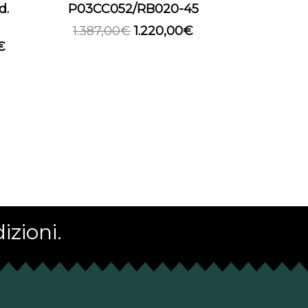
d.
P03CC052/RB020-45
1.387,00
€
1.220,00
€
€
izioni.