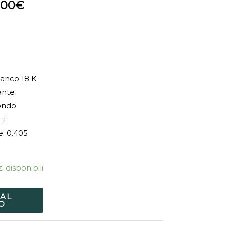
,00
€
ianco 18 K
ante
tondo
: F
: 0.405
i disponibili
 AL
O