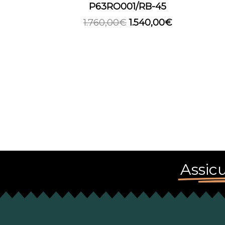
P63RO001/RB-45
1.760,00
€
1.540,00
€
Assicu