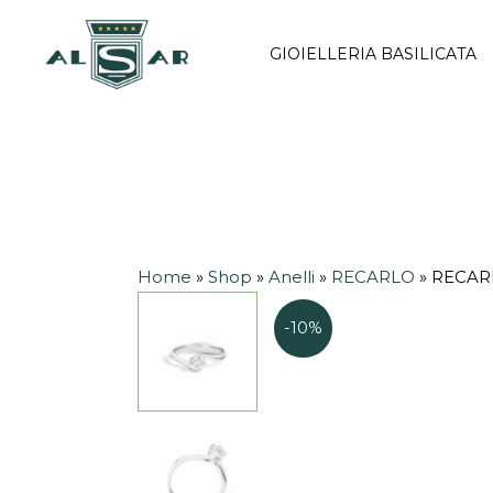
Vai
al
GIOIELLERIA BASILICATA
contenuto
Home
»
Shop
»
Anelli
»
RECARLO
»
RECARL
-10%