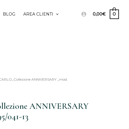
0,00
€
0
BLOG
AREA CLIENTI
CARLO_Collezione ANNIVERSARY _mod.
Il
o
prezzo
lezione ANNIVERSARY
nale
attuale
5/041-13
è:
,00€.
2.985,00€.