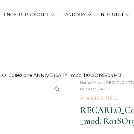
I NOSTRI PRODOTTI
PANDORA
INFO UTILI
O_Collezione ANNIVERSARY _mod. R01SO195/041-13
RECARLO_Collezione
Home
/
Anelli
/
RECARLO
/ RE
Il
R01SO195/041-13
ANNIVERSARY
prezz
Anelli
,
RECARLO
_mod.
R01SO195/041-
RECARLO_Col
origi
13
_mod. R01SO19
era:
quantità
3.320