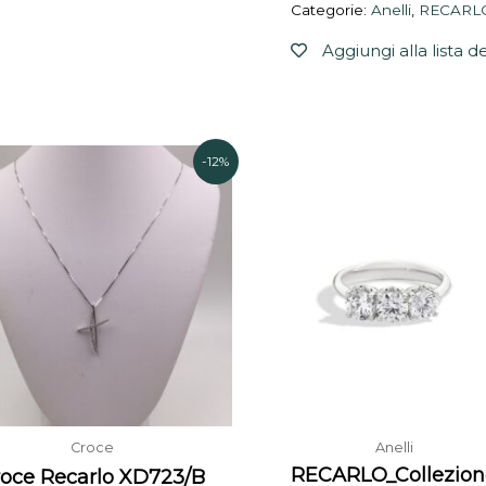
Categorie:
Anelli
,
RECARL
Aggiungi alla lista d
Il
Il
Il
-12%
prezzo
prezzo
prezzo
originale
attuale
originale
era:
è:
era:
771,00€.
675,00€.
3.260,00
Croce
Anelli
RECARLO_Collezion
roce Recarlo XD723/B