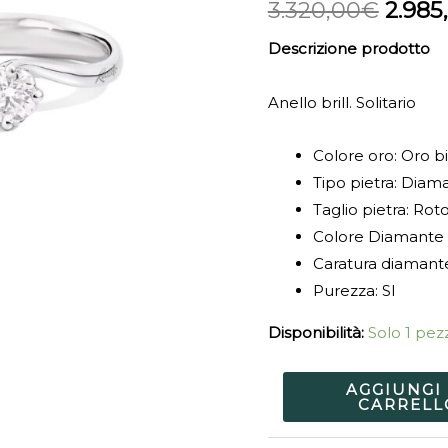
3.320,00
€
2.985
Descrizione prodotto
Anello brill. Solitario
Colore oro: Oro b
Tipo pietra: Diam
Taglio pietra: Ro
Colore Diamante 
Caratura diamante
Purezza: SI
Disponibilità:
Solo 1 pezz
AGGIUNGI
CARRELL