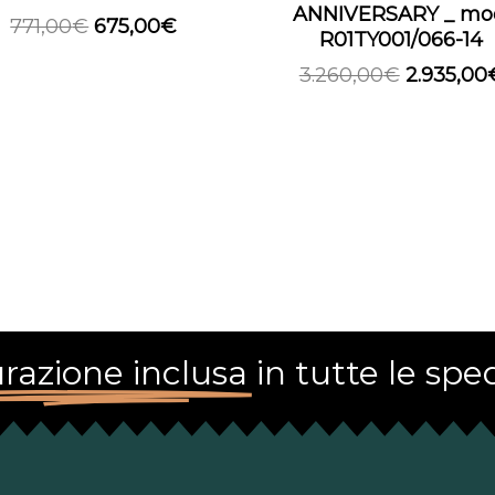
ANNIVERSARY _ mo
771,00
€
675,00
€
R01TY001/066-14
3.260,00
€
2.935,00
razione inclusa
in tutte le sped