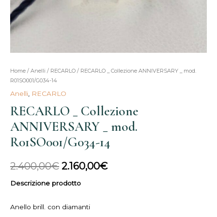
RECARLO
Home
/
Anelli
/
RECARLO
/ RECARLO _ Collezione ANNIVERSARY _ mod.
Il
Il
R01SO001/G034-14
_
prezzo
prezzo
Anelli
,
RECARLO
Collezione
RECARLO _ Collezione
ANNIVERSARY
originale
attuale
_
ANNIVERSARY _ mod.
era:
è:
mod.
R01SO001/G034-14
R01SO001/G034-
2.400,00€.
2.160,00€.
14
2.400,00
€
2.160,00
€
quantità
Descrizione prodotto
Anello brill. con diamanti