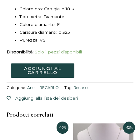
Colore oro: Oro giallo 18 K
Tipo pietra: Diamante
Colore diamante: F
Caratura diamanti: 0.325
Purezza: VS
Disponibilità:
Solo 1 pezzi disponibili
AGGIUNGI AL
CARRELLO
Categorie:
Anelli
,
RECARLO
Tag:
Recarlo
Aggiungi alla lista dei desideri
Prodotti correlati
Il
Il
Il
Il
-10%
-12%
prezzo
prezzo
prezzo
prezzo
attuale
originale
originale
attuale