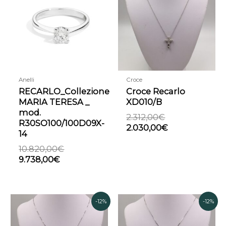
è:
era:
era:
è:
9.738,00€.
10.820,00€.
2.312,00€.
2.030,00€.
Anelli
Croce
RECARLO_Collezione
Croce Recarlo
MARIA TERESA _
XD010/B
mod.
2.312,00
€
R30SO100/100D09X-
2.030,00
€
14
10.820,00
€
9.738,00
€
Il
Il
Il
Il
-12%
-12%
prezzo
prezzo
prezzo
prezzo
originale
attuale
originale
attuale