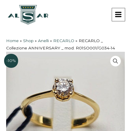
Vai
MAI
al
MEN
contenuto
Home
»
Shop
»
Anelli
»
RECARLO
»
RECARLO _
Collezione ANNIVERSARY _ mod. R01SO001/G034-14
-10%