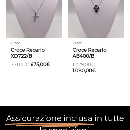
era:
è:
era:
è:
771,00€.
675,00€.
1.229,00€.
1.080,00€.
Croce
Croce
Croce Recarlo
Croce Recarlo
XD722/B
AB400/B
771,00
€
675,00
€
1.229,00
€
1.080,00
€
Assicurazione inclusa
in tutte