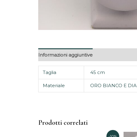
Informazioni aggiuntive
Taglia
45 cm
Materiale
ORO BIANCO E DI
Prodotti correlati
Il
Il
-10%