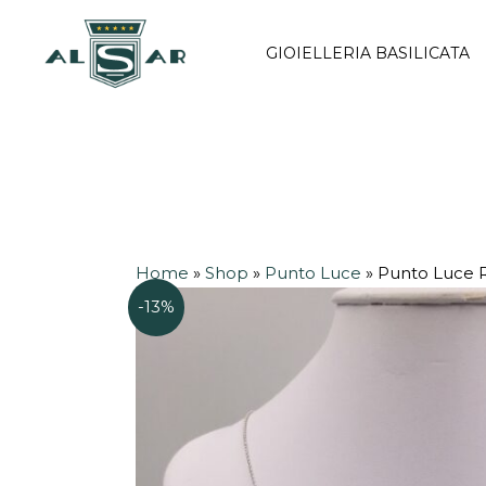
Vai
al
GIOIELLERIA BASILICATA
contenuto
Home
»
Shop
»
Punto Luce
»
Punto Luce R
-13%