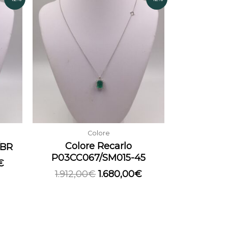
prezzo
prezzo
prezzo
attuale
originale
attuale
è:
era:
è:
.
2.680,00€.
1.912,00€.
1.680,00€.
Colore
Colore Recarlo
/BR
P03CC067/SM015-45
€
1.912,00
€
1.680,00
€