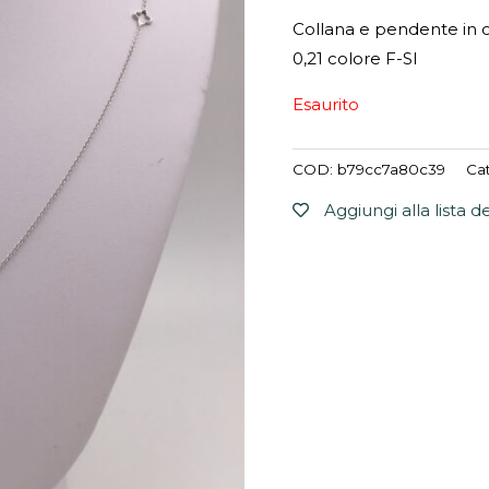
Collana e pendente in o
0,21 colore F-SI
Esaurito
COD:
b79cc7a80c39
Ca
Aggiungi alla lista d