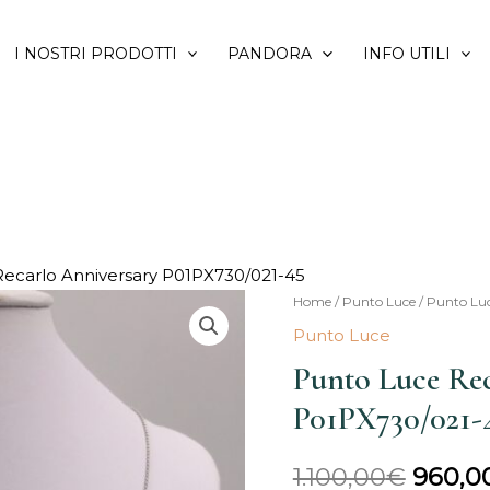
I NOSTRI PRODOTTI
PANDORA
INFO UTILI
ecarlo Anniversary P01PX730/021-45
Home
/
Punto Luce
/ Punto Lu
Il
Punto Luce
prezz
Punto Luce Rec
origin
P01PX730/021-
era:
1.100,00
€
960,0
1.100,