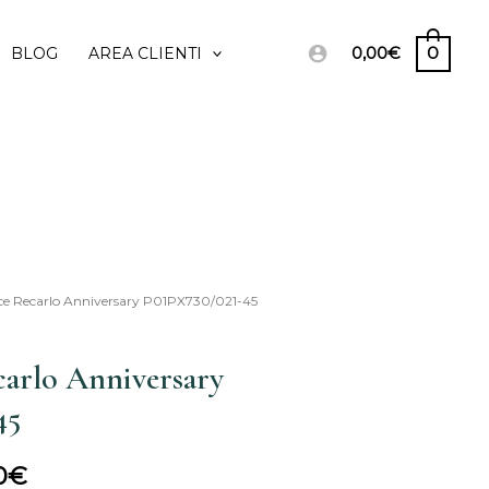
0,00
€
0
BLOG
AREA CLIENTI
ce Recarlo Anniversary P01PX730/021-45
Il
o
prezzo
arlo Anniversary
ale
attuale
45
è:
0
€
00€.
960,00€.