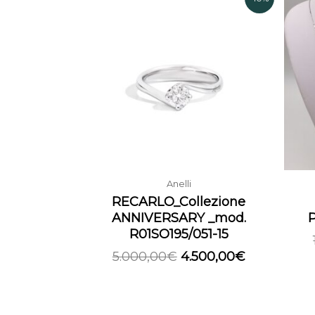
prezzo
prezzo
originale
attuale
era:
è:
5.000,00€.
4.500,00€.
Anelli
RECARLO_Collezione
ANNIVERSARY _mod.
R01SO195/051-15
5.000,00
€
4.500,00
€