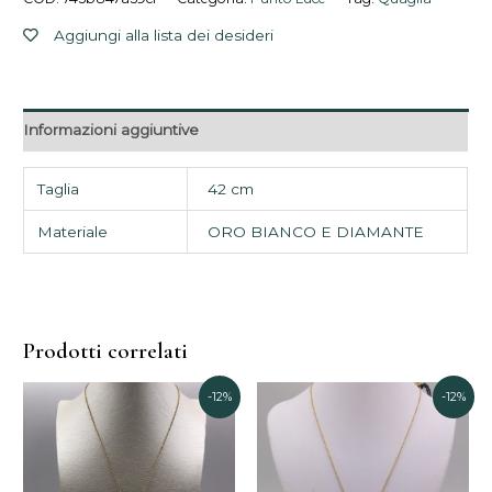
Aggiungi alla lista dei desideri
Informazioni aggiuntive
Taglia
42 cm
Materiale
ORO BIANCO E DIAMANTE
Prodotti correlati
Il
Il
Il
Il
-12%
-12%
prezzo
prezzo
prezzo
pre
originale
attuale
originale
attu
era:
è:
era:
è:
1.250,00€.
1.100,00€.
1.693,00€.
1.49