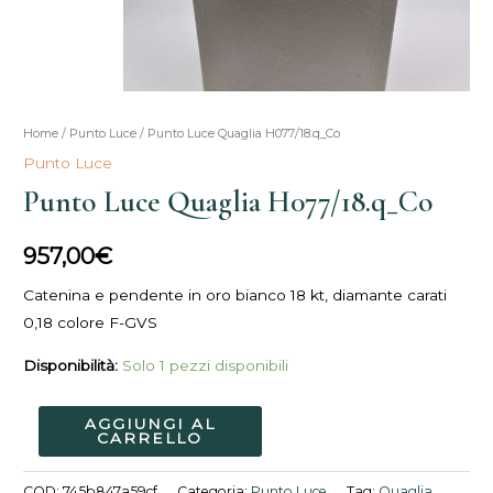
Punto
Home
/
Punto Luce
/ Punto Luce Quaglia H077/18.q_Co
Luce
Punto Luce
Quaglia
Punto Luce Quaglia H077/18.q_Co
H077/18.q_Co
quantità
957,00
€
Catenina e pendente in oro bianco 18 kt, diamante carati
0,18 colore F-GVS
Disponibilità:
Solo 1 pezzi disponibili
AGGIUNGI AL
CARRELLO
COD:
745b847a59cf
Categoria:
Punto Luce
Tag:
Quaglia