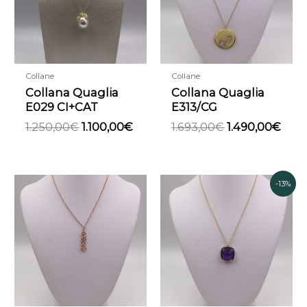
Collane
Collane
Collana Quaglia
Collana Quaglia
E029 CI+CAT
E313/CG
1.250,00
€
1.100,00
€
1.693,00
€
1.490,00
€
Il
Il
-13%
prezzo
prezz
originale
attual
era:
è:
800,00€.
700,0