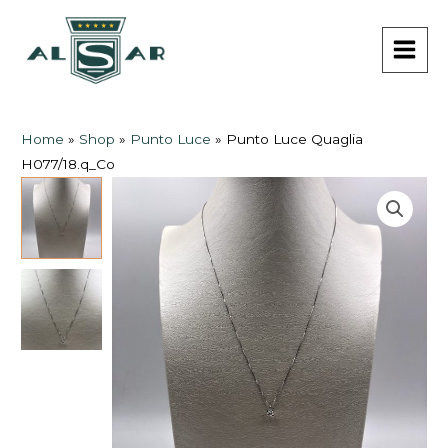
Vai
MAI
al
MEN
contenuto
Home
»
Shop
»
Punto Luce
»
Punto Luce Quaglia
H077/18.q_Co