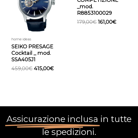
COMPETIZIONE
459,00€.
415,00€.
179,00€.
161,00€.
_mod.
R8853100029
179,00
€
161,00
€
home ideas
SEIKO PRESAGE
Cocktail _ mod.
SSA405J1
459,00
€
415,00
€
Assicurazione inclusa
in tutte
le spedizioni.