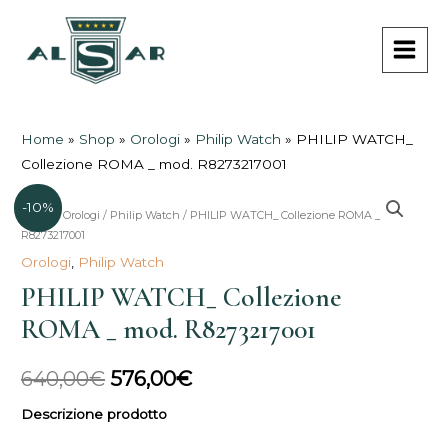
Vai
MAI
al
MEN
contenuto
Home
»
Shop
»
Orologi
»
Philip Watch
»
PHILIP WATCH_
Collezione ROMA _ mod. R8273217001
-10%
PHILIP
Home
/
Orologi
/
Philip Watch
/ PHILIP WATCH_ Collezione ROMA _ mod.
Il
Il
R8273217001
WATCH_
prezzo
prezzo
Orologi
,
Philip Watch
Collezione
PHILIP WATCH_ Collezione
ROMA
originale
attuale
_
ROMA _ mod. R8273217001
era:
è:
mod.
R8273217001
640,00€.
576,00€.
640,00
€
576,00
€
quantità
Descrizione prodotto