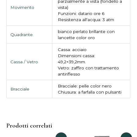
parzialmente a vista (fondello a
Movimento
vista)
Funzioni: datario ore 6
Resistenza all'acqua: 3 atm
bianco perlato brillante con
Quadrante
lancette color oro
Cassa: acciaio
Dimensioni cassa:
Cassa / Vetro
49,2×39,2mm.
Vetro: zaffiro con trattamento
antiriflesso
Bracciale: pelle color nero
Bracciale
Chiusura: a farfalla con pulsanti
Prodotti correlati
Il
Il
Il
Il