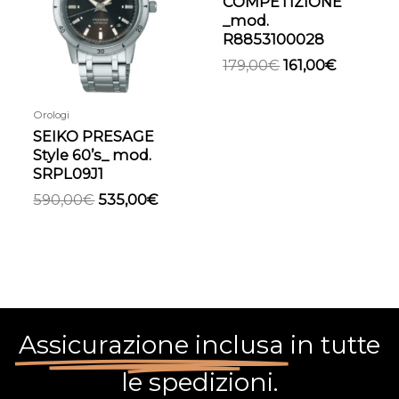
COMPETIZIONE
590,00€.
535,00€.
179,00€.
161,00€.
_mod.
R8853100028
179,00
€
161,00
€
Orologi
SEIKO PRESAGE
Style 60’s_ mod.
SRPL09J1
590,00
€
535,00
€
Assicurazione inclusa
in tutte
le spedizioni.