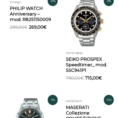
-10%
-9%
Orologi
prezzo
prezzo
prezzo
prezzo
PHILIP WATCH
originale
attuale
originale
attuale
Anniversary –
era:
è:
era:
è:
mod. R8251150009
299,00€.
269,00€.
790,00€.
715,00€
299,00
€
269,00
€
home ideas
SEIKO PROSPEX
Speedtimer_ mod.
SSC941P1
790,00
€
715,00
€
Il
Il
Il
Il
-9%
-10%
MASERATI
prezzo
prezzo
prezzo
prezzo
MASERATI
originale
attuale
originale
attuale
Collezione
era:
è:
era:
è: