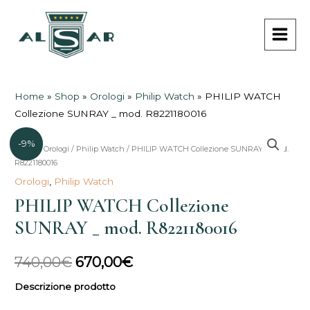
Vai
MAI
al
MEN
contenuto
Home
»
Shop
»
Orologi
»
Philip Watch
»
PHILIP WATCH
Collezione SUNRAY _ mod. R8221180016
-9%
Home
/
Orologi
/
Philip Watch
/ PHILIP WATCH Collezione SUNRAY _ mod.
Il
Il
R8221180016
prezzo
prezzo
Orologi
,
Philip Watch
PHILIP WATCH Collezione
originale
attuale
SUNRAY _ mod. R8221180016
era:
è:
740,00€.
670,00€.
740,00
€
670,00
€
Descrizione prodotto