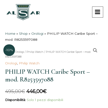
Vai
MAI
al
MEN
contenuto
Home
»
Shop
»
Orologi
»
PHILIP WATCH Caribe Sport –
mod. R8253597088
-10%
PHILIP
Home
/
Orologi
/
Philip Watch
/ PHILIP WATCH Caribe Sport – mod.
Il
Il
R8253597088
WATCH
prezzo
prezzo
Orologi
,
Philip Watch
Caribe
PHILIP WATCH Caribe Sport –
Sport
originale
attuale
-
mod. R8253597088
era:
è:
mod.
R8253597088
495,00€.
446,00€.
495,00
€
446,00
€
quantità
Disponibilità:
Solo 1 pezzi disponibili