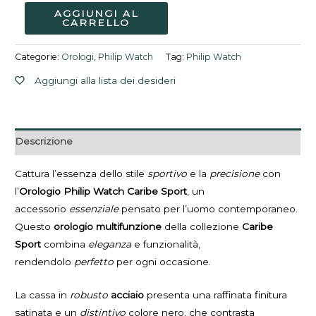
AGGIUNGI AL
CARRELLO
Categorie:
Orologi
,
Philip Watch
Tag:
Philip Watch
Aggiungi alla lista dei desideri
Descrizione
Cattura l’essenza dello stile
sportivo
e la
precisione
con
l’
Orologio Philip Watch Caribe Sport
, un
accessorio
essenziale
pensato per l’uomo contemporaneo.
Questo
orologio multifunzione
della collezione
Caribe
Sport
combina
eleganza
e funzionalità,
rendendolo
perfetto
per ogni occasione.
La cassa in
robusto
acciaio
presenta una raffinata finitura
satinata e un
distintivo
colore nero, che contrasta