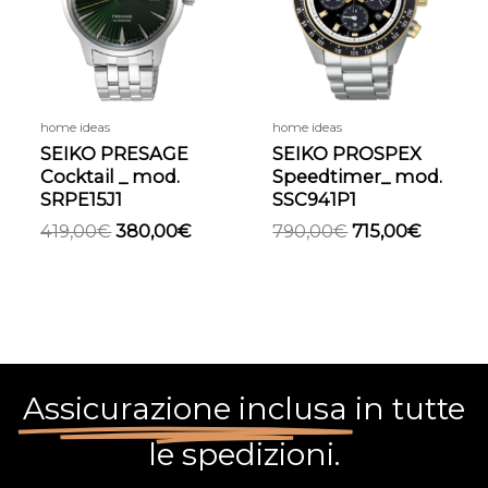
home ideas
home ideas
SEIKO PRESAGE
SEIKO PROSPEX
Cocktail _ mod.
Speedtimer_ mod.
SRPE15J1
SSC941P1
419,00
€
380,00
€
790,00
€
715,00
€
Assicurazione inclusa
in tutte
le spedizioni.