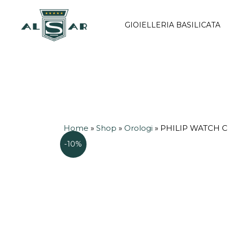
Vai
al
GIOIELLERIA BASILICATA
contenuto
Home
»
Shop
»
Orologi
»
PHILIP WATCH Ca
-10%