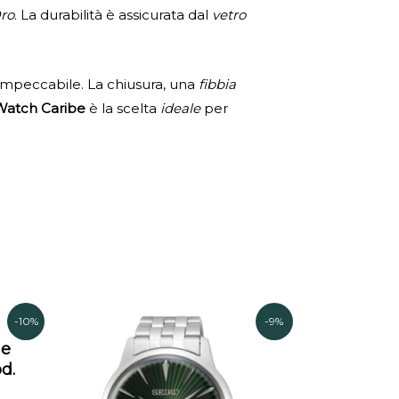
ro
. La durabilità è assicurata dal
vetro
impeccabile. La chiusura, una
fibbia
 Watch Caribe
è la scelta
ideale
per
Il
Il
-10%
-9%
rezzo
prezzo
prezzo
ne
ttuale
originale
attuale
d.
era:
è: