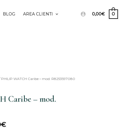
0,00
€
0
BLOG
AREA CLIENTI
/ PHILIP WATCH Caribe – mod. R8253597080
Il
prezzo
 Caribe – mod.
le
attuale
è:
0
€
€.
404,00€.