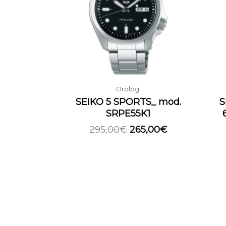
295,00€.
265,00€.
Orologi
SEIKO 5 SPORTS_ mod.
S
SRPE55K1
295,00
€
265,00
€