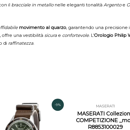
on il
bracciale in metallo
nelle eleganti tonalità
Argento
e
O
ffidabile
movimento al quarzo
, garantendo una precisione 
 offre una vestibilità
sicura
e
confortevole
. L’
Orologio Philip
o di
raffinatezza
.
Il
Il
Il
Il
-9%
MASERATI
prezzo
prezzo
prezzo
p
MASERATI Collezio
originale
attuale
originale
a
COMPETIZIONE _mo
era:
è:
era:
è:
R8853100029