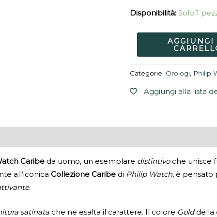
Disponibilità:
Solo 1 pezz
AGGIUNGI
CARRELL
Categorie:
Orologi
,
Philip
Aggiungi alla lista d
Watch Caribe
da uomo, un esemplare
distintivo
che unisce fu
te all’iconica
Collezione Caribe
di
Philip Watch
, è pensato
ttivante
.
nitura satinata
che ne esalta il carattere. Il colore
Gold
della 