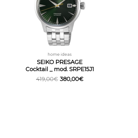
61,00€.
419,00€.
380,00€.
home ideas
SEIKO PRESAGE
Cocktail _ mod. SRPE15J1
419,00
€
380,00
€