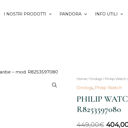
I NOSTRI PRODOTTI
PANDORA
INFO UTILI
ribe – mod. R8253597080
PHILIP
Home
/
Orologi
/
Philip Watch
Il
WATCH
Orologi
,
Philip Watch
prezzo
Caribe
PHILIP WATCH
-
origina
R8253597080
mod.
era:
R8253597080
449,00
€
404,0
quantità
449,00