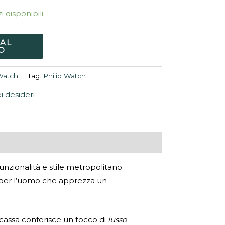
i disponibili
 AL
O
 Watch
Tag:
Philip Watch
ei desideri
nzionalità e stile metropolitano.
 per l’uomo che apprezza un
cassa conferisce un tocco di
lusso