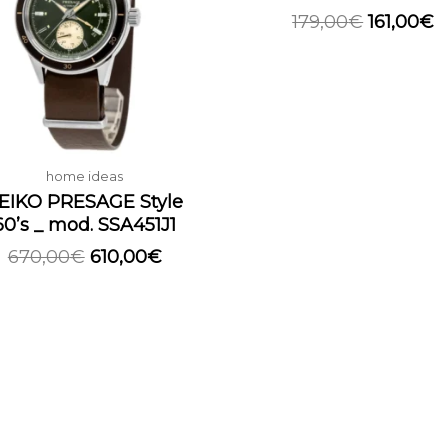
670,00€.
610,00€.
179,00€.
1
179,00
€
161,00
€
home ideas
EIKO PRESAGE Style
60’s _ mod. SSA451J1
670,00
€
610,00
€