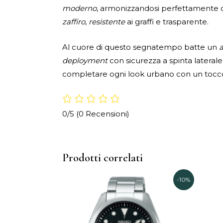
moderno
, armonizzandosi perfettamente c
zaffiro
,
resistente
ai graffi e trasparente.
Al cuore di questo segnatempo batte un
a
deployment
con sicurezza a spinta laterale,
completare ogni look urbano con un tocc
0/5
(0 Recensioni)
Prodotti correlati
Il
Il
-10%
prezzo
prezzo
originale
attuale
era:
è: