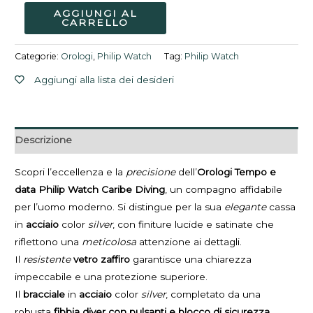
AGGIUNGI AL
CARRELLO
Categorie:
Orologi
,
Philip Watch
Tag:
Philip Watch
Aggiungi alla lista dei desideri
Descrizione
Scopri l’eccellenza e la
precisione
dell’
Orologi Tempo e
data Philip Watch Caribe Diving
, un compagno affidabile
per l’uomo moderno. Si distingue per la sua
elegante
cassa
in
acciaio
color
silver
, con finiture lucide e satinate che
riflettono una
meticolosa
attenzione ai dettagli.
Il
resistente
vetro zaffiro
garantisce una chiarezza
impeccabile e una protezione superiore.
Il
bracciale
in
acciaio
color
silver
, completato da una
robusta
fibbia diver con pulsanti e blocco di sicurezza
,