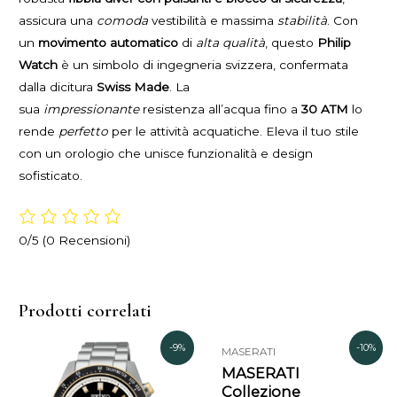
assicura una
comoda
vestibilità e massima
stabilità
. Con
un
movimento automatico
di
alta qualità
, questo
Philip
Watch
è un simbolo di ingegneria svizzera, confermata
dalla dicitura
Swiss Made
. La
sua
impressionante
resistenza all’acqua fino a
30 ATM
lo
rende
perfetto
per le attività acquatiche. Eleva il tuo stile
con un orologio che unisce funzionalità e design
sofisticato.
0/5
(0 Recensioni)
Prodotti correlati
Il
Il
Il
Il
-9%
-10%
MASERATI
prezzo
prezzo
prezzo
prezzo
MASERATI
originale
attuale
originale
attuale
Collezione