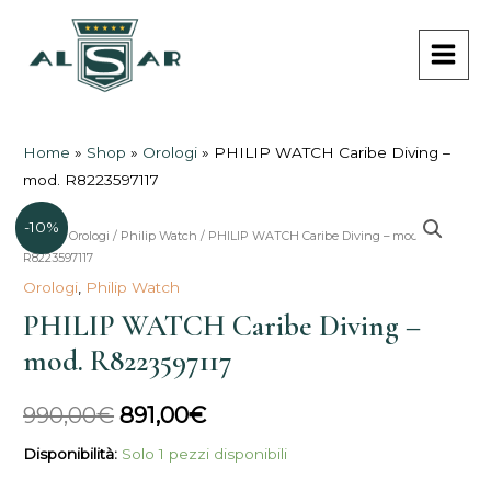
Vai
MAI
al
MEN
contenuto
Home
»
Shop
»
Orologi
»
PHILIP WATCH Caribe Diving –
mod. R8223597117
-10%
PHILIP
Home
/
Orologi
/
Philip Watch
/ PHILIP WATCH Caribe Diving – mod.
Il
Il
R8223597117
WATCH
prezzo
prezzo
Orologi
,
Philip Watch
Caribe
PHILIP WATCH Caribe Diving –
Diving
originale
attuale
-
mod. R8223597117
era:
è:
mod.
R8223597117
990,00€.
891,00€.
990,00
€
891,00
€
quantità
Disponibilità:
Solo 1 pezzi disponibili