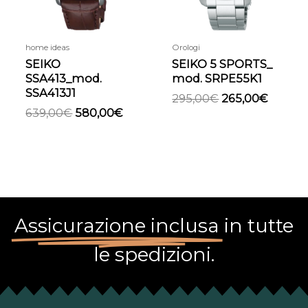
home ideas
Orologi
SEIKO
SEIKO 5 SPORTS_
SSA413_mod.
mod. SRPE55K1
SSA413J1
295,00
€
265,00
€
639,00
€
580,00
€
Assicurazione inclusa
in tutte
le spedizioni.