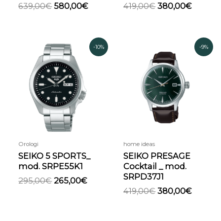
639,00
€
580,00
€
419,00
€
380,00
€
Il
Il
Il
Il
-10%
-9%
prezzo
prezzo
prezzo
prezzo
originale
attuale
originale
attual
era:
è:
era:
è:
295,00€.
265,00€.
419,00€.
380,00
Orologi
home ideas
SEIKO 5 SPORTS_
SEIKO PRESAGE
mod. SRPE55K1
Cocktail _ mod.
SRPD37J1
295,00
€
265,00
€
419,00
€
380,00
€