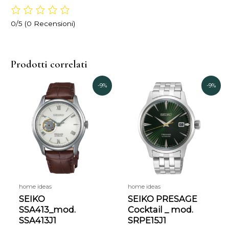
0/5
(0 Recensioni)
Prodotti correlati
Il
Il
Il
Il
-9%
-9%
prezzo
prezzo
prezzo
prezzo
originale
attuale
originale
attual
era:
è:
era:
è:
639,00€.
580,00€.
419,00€.
380,00
home ideas
home ideas
SEIKO
SEIKO PRESAGE
SSA413_mod.
Cocktail _ mod.
SSA413J1
SRPE15J1