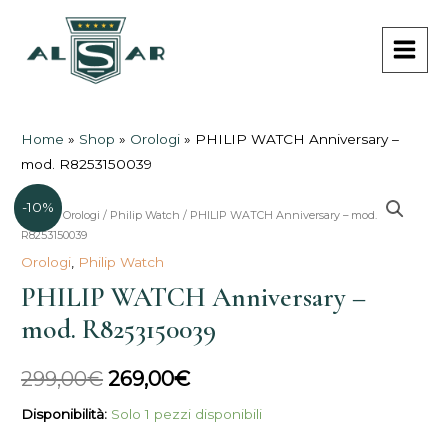
Vai
MAI
al
MEN
contenuto
Home
»
Shop
»
Orologi
»
PHILIP WATCH Anniversary –
mod. R8253150039
-10%
PHILIP
Home
/
Orologi
/
Philip Watch
/ PHILIP WATCH Anniversary – mod.
Il
Il
R8253150039
WATCH
prezzo
prezzo
Orologi
,
Philip Watch
Anniversary
PHILIP WATCH Anniversary –
-
originale
attuale
mod.
mod. R8253150039
era:
è:
R8253150039
quantità
299,00€.
269,00€.
299,00
€
269,00
€
Disponibilità:
Solo 1 pezzi disponibili